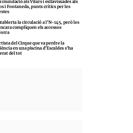
 inundació als Vilars i esllavissades als
s i Fontaneda, punts crítics per les
stes
tablerta la circulació a l’N-145, però les
encara compliquen els accessos
dorra
rtista del Cirque que va perdre la
iència en una piscina d’Escaldes s’ha
erat del tot