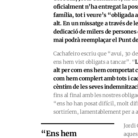
oficialment n’ha entregat la poss
família, tot i veure’s “obligada 
alt. En un missatge a través de le
dedicació de milers de persones
mai podrà reemplaçar el Punt d
Cachafeiro escriu que “avui, 30 d
L
ens hem vist obligats a tancar”. “
alt per com ens hem comportat c
com hem complert amb tots i cada
cèntim de les seves indemnitzac
fins al final amb les nostres oblig
“ens ho han posat difícil, molt dif
sortiríem, lamentablement per a 
Jordi
“Ens hem
aques