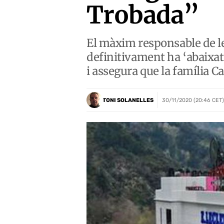
Trobada”
El màxim responsable de le
definitivament ha ‘abaixat
i assegura que la família 
TONI SOLANELLES
30/11/2020 (20:46 CET)