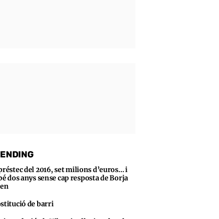
ENDING
préstec del 2016, set milions d’euros… i
bé dos anys sense cap resposta de Borja
sen
stitució de barri