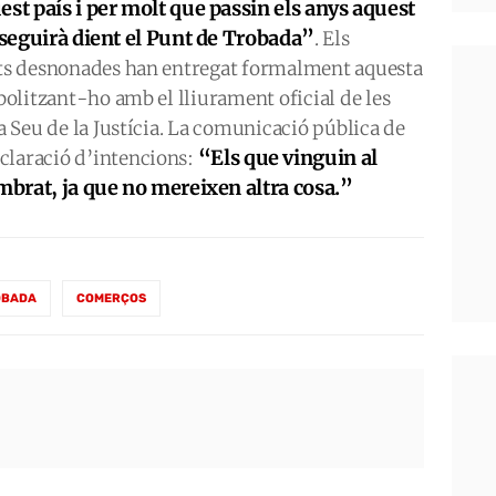
st país i per molt que passin els anys aquest
e seguirà dient el Punt de Trobada”
. Els
tats desnonades han entregat formalment aquesta
mbolitzant-ho amb el lliurament oficial de les
la Seu de la Justícia. La comunicació pública de
“Els que vinguin al
claració d’intencions:
embrat, ja que no mereixen altra cosa.”
OBADA
COMERÇOS