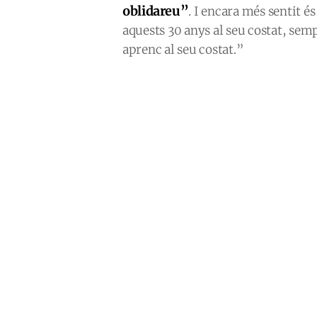
oblidareu”
. I encara més sentit é
aquests 30 anys al seu costat, semp
aprenc al seu costat.”