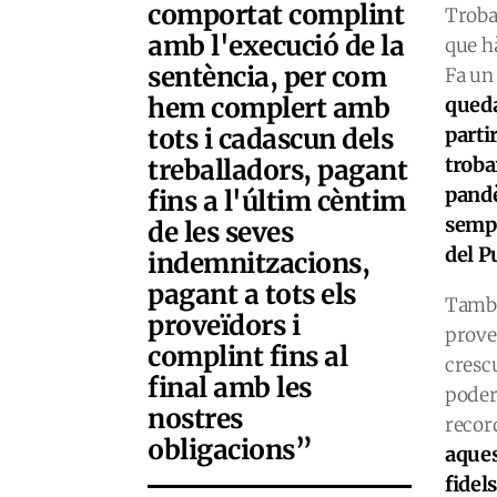
comportat complint
Troba
amb l'execució de la
que h
sentència, per com
Fa un
hem complert amb
queda
tots i cadascun dels
parti
troba
treballadors, pagant
pandè
fins a l'últim cèntim
sempr
de les seves
del P
indemnitzacions,
pagant a tots els
També
proveïdors i
prove
complint fins al
crescu
final amb les
poder
nostres
recor
obligacions”
aques
fidel