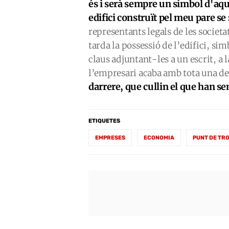
és i serà sempre un símbol d'aque
edifici construït pel meu pare s
representants legals de les socie
tarda la possessió de l’edifici, si
claus adjuntant-les a un escrit, a 
l’empresari acaba amb tota una de
darrere, que cullin el que han s
ETIQUETES
EMPRESES
ECONOMIA
PUNT DE TR