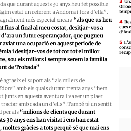
Una
da que durant aquests 30 anys heu fet possible
Orioso
àgim estat un referent a Andorra i fora d’ella”.
tempe
“als que us heu
 agraïment més especial encara
Res
t fins al final al meu costat, desitjar-vos a
cues 
d’An
r d'ara un futur esperançador, que pugueu
L’a
r aviat una ocupació en aquest període de
consc
mia i desitjar-vos de tot cor tot el millor
recup
e, sou els millors i sempre serem la família
unt de Trobada”
.
 agraeix el suport als “als milers de
ïdors” amb els quals durant trenta anys “hem
t junts en aquesta aventura i va ser un plaer
 tractar amb cada un d’ells”. També té un sentit
“milions de clients que durant
d per als
ts 30 anys ens han visitat i ens han estat
s, moltes gràcies a tots perquè sé que mai ens