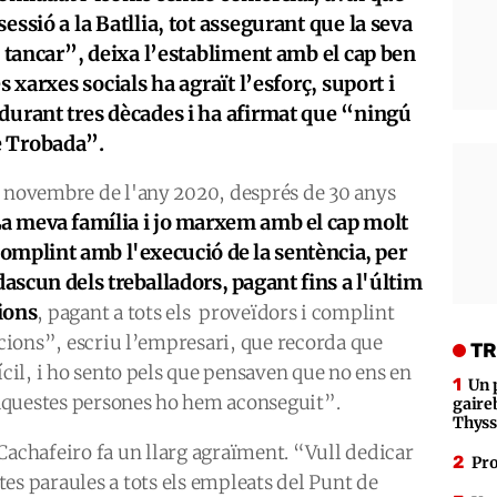
essió a la Batllia, tot assegurant que la seva
a tancar”, deixa l’establiment amb el cap ben
s xarxes socials ha agraït l’esforç, suport i
 durant tres dècades i ha afirmat que “ningú
e Trobada”.
e novembre de l'any 2020, després de 30 anys
a meva família i jo marxem amb el cap molt
omplint amb l'execució de la sentència, per
scun dels treballadors, pagant fins a l'últim
ions
, pagant a tots els proveïdors i complint
acions”, escriu l’empresari, que recorda que
TR
ícil, i ho sento pels que pensaven que no ens en
Un 
aquestes persones ho hem aconseguit”.
gaire
Thys
 Cachafeiro fa un llarg agraïment. “Vull dedicar
Pro
tes paraules a tots els empleats del Punt de