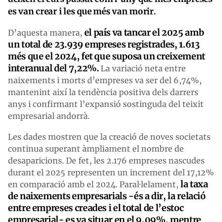
es van crear i les que més van morir.
el país va tancar el 2025 amb
D’aquesta manera,
un total de 23.939 empreses registrades, 1.613
més que el 2024, fet que suposa un creixement
interanual del 7,22%.
La variació neta entre
naixements i morts d’empreses va ser del 6,74%,
mantenint així la tendència positiva dels darrers
anys i confirmant l’expansió sostinguda del teixit
empresarial andorrà.
Les dades mostren que la creació de noves societats
continua superant àmpliament el nombre de
desaparicions. De fet, les 2.176 empreses nascudes
durant el 2025 representen un increment del 17,12%
la taxa
en comparació amb el 2024. Paral·lelament,
de naixements empresarials -és a dir, la relació
entre empreses creades i el total de l’estoc
empresarial- es va situar en el 9,09%, mentre