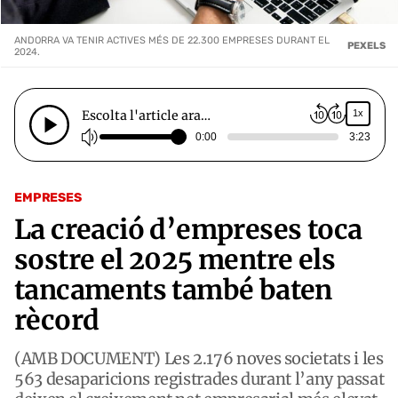
ANDORRA VA TENIR ACTIVES MÉS DE 22.300 EMPRESES DURANT EL
PEXELS
2024.
Escolta l'article ara…
1x
0:00
3:23
EMPRESES
La creació d’empreses toca
sostre el 2025 mentre els
tancaments també baten
rècord
(AMB DOCUMENT) Les 2.176 noves societats i les
563 desaparicions registrades durant l’any passat