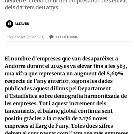
deixen el creixement net empresarial més elevat
dels darrers deu anys
ALTAVEU
4
COMENTARIS
18/05/2026 (10:56 CET)
El nombre d’empreses que van desaparèixer a
Andorra durant el 2025 es va elevar fins a les 563,
una xifra que representa un augment del 8,69%
respecte de l’any anterior, segons les dades
publicades aquest dilluns pel Departament
d’Estadística sobre demografia harmonitzada de
les empreses. Tot i aquest increment dels
tancaments, el balanç global continua sent
positiu gràcies a la creació de 2.176 noves
empreses al llarg de l’any. Totes dues xifres
deixen el curs passat com l’any que més empreses