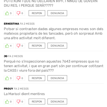
PUTI/XONI I QUE NO DECLAREN IRPF, I NINGU DE GOVERN
DIU RES, I PERQUE SERÀ?????
RESPON
DENUNCIA
3
0
ERNESTINA
FA 2 MESOS
Potser si contrasten dades algunes empreses noves son dels
mateixos propietaris de les tancades, però oh sorpresa! Amb
una altre activitat molt diferent.
RESPON
DENUNCIA
4
0
JO
FA 2 MESOS
Perquè no s'inspeccionen aquestes 7643 empreses que no
tenen activitat, i que en gran part són per continuar cotitzant
la CASS i viure fora del país???
RESPON
DENUNCIA
3
0
PROUY
FA 2 MESOS
La Marisol dient mentires
RESPON
DENUNCIA
0
0