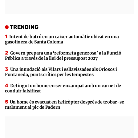
TRENDING
Intent de butró en un caixer automàtic ubicat en una
gasolinera de Santa Coloma
Govern prepara una ‘reformeta generosa’ a la Funció
Pública a través de la llei del pressupost 2027
Una inundació als Vilars i esllavissades als Oriosos i
Fontaneda, punts crítics per les tempestes
Detingut un home en ser enxampat amb un carnet de
conduir falsificat
Un home és evacuat en helicòpter després de trobar-se
malament al pic de Padern