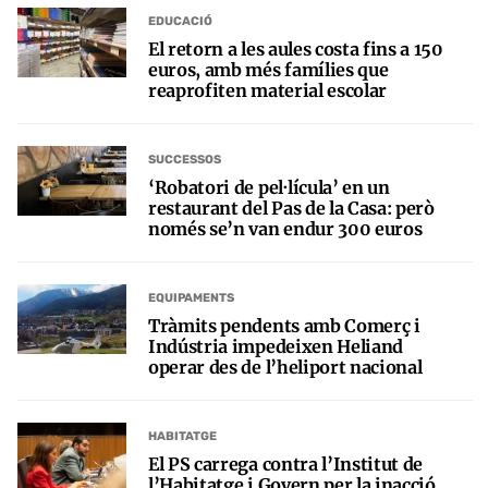
EDUCACIÓ
El retorn a les aules costa fins a 150
euros, amb més famílies que
reaprofiten material escolar
SUCCESSOS
‘Robatori de pel·lícula’ en un
restaurant del Pas de la Casa: però
només se’n van endur 300 euros
EQUIPAMENTS
Tràmits pendents amb Comerç i
Indústria impedeixen Heliand
operar des de l’heliport nacional
HABITATGE
El PS carrega contra l’Institut de
l’Habitatge i Govern per la inacció