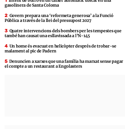
Intent de butró en un caixer automàtic ubicat en una
gasolinera de Santa Coloma
Govern prepara una ‘reformeta generosa’ a la Funció
Pública a través de la llei del pressupost 2027
Quatre intervencions dels bombers per les tempestes que
també han causat una esllavissada a l’N-145
Un home és evacuat en helicòpter després de trobar-se
malament al pic de Padern
Denuncien a xarxes que una família ha marxat sense pagar
el compte a un restaurant a Engolasters