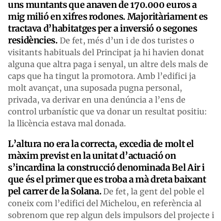
uns muntants que anaven de 170.000 euros a
mig milió en xifres rodones. Majoritàriament es
tractava d’habitatges per a inversió o segones
residències.
De fet, més d’un i de dos turistes o
visitants habituals del Principat ja hi havien donat
alguna que altra paga i senyal, un altre dels mals de
caps que ha tingut la promotora. Amb l’edifici ja
molt avançat, una suposada pugna personal,
privada, va derivar en una denúncia a l’ens de
control urbanístic que va donar un resultat positiu:
la llicència estava mal donada.
L’altura no era la correcta, excedia de molt el
màxim previst en la unitat d’actuació on
s’incardina la construcció denominada Bel Air i
que és el primer que es troba a mà dreta baixant
pel carrer de la Solana.
De fet, la gent del poble el
coneix com l’edifici del Michelou, en referència al
sobrenom que rep algun dels impulsors del projecte i