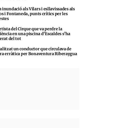
 inundació als Vilars i esllavissades als
s i Fontaneda, punts crítics per les
stes
rtista del Cirque que va perdre la
iència en una piscina d’Escaldes s’ha
erat del tot
alitzat un conductor que circulava de
a erràtica per Bonaventura Riberaygua