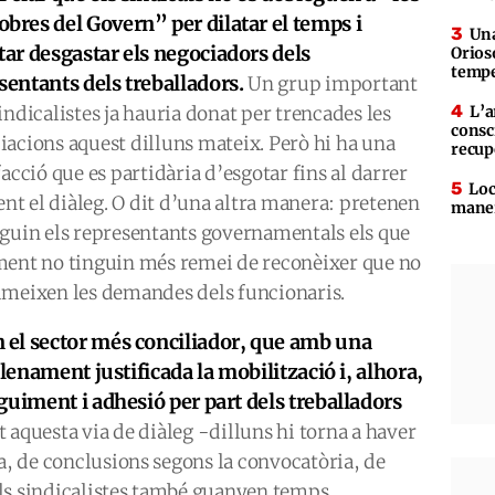
bres del Govern” per dilatar el temps i
Una
tar desgastar els negociadors dels
Orioso
tempe
sentants dels treballadors.
Un grup important
indicalistes ja hauria donat per trencades les
L’a
consc
iacions aquest dilluns mateix. Però hi ha una
recup
facció que es partidària d’esgotar fins al darrer
Loc
t el diàleg. O dit d’una altra manera: pretenen
maner
iguin els representants governamentals els que
ment no tinguin més remei de reconèixer que no
umeixen les demandes dels funcionaris.
 el sector més conciliador, que amb una
plenament justificada la mobilització i, alhora,
guiment i adhesió per part dels treballadors
aquesta via de diàleg -dilluns hi torna a haver
ma, de conclusions segons la convocatòria, de
 els sindicalistes també guanyen temps,