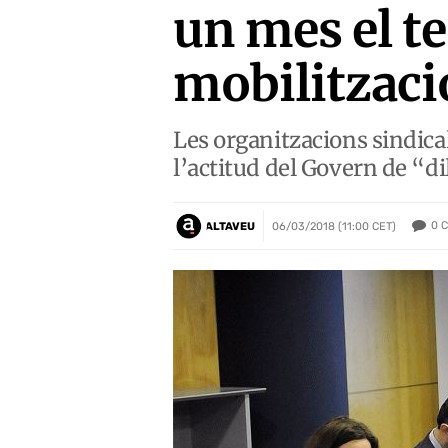
un mes el t
mobilitzaci
Les organitzacions sindical
l’actitud del Govern de “d
0
C
ALTAVEU
06/03/2018 (11:00 CET)