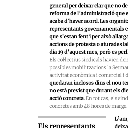
general per deixar clar que no de
reforma de l’administració que e
acaba d’haver acord. Les organit
representants governamentals el
que s’estan fent i per això allarg
accions de protesta o aturades lab
dia 19 d’aquest mes, però es per
Els col·lectius sindicals havien de
possibles mobilitzacions la Setma
activitat econòmica i comercial i d
quedaran inclosos dins el nou te
no està previst que durant els di
acció concreta
. En tot cas, els si
concretes amb 48 hores de marge.
L’amp
Els representants
deixa