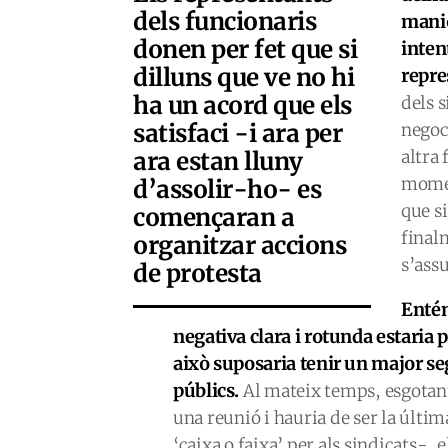
dels funcionaris
manio
donen per fet que si
inten
dilluns que ve no hi
repre
ha un acord que els
dels s
satisfaci -i ara per
negoc
ara estan lluny
altra 
momen
d’assolir-ho- es
que s
començaran a
final
organitzar accions
s’ass
de protesta
Entén
negativa clara i rotunda estaria 
això suposaria tenir un major se
públics.
Al mateix temps, esgotant 
una reunió i hauria de ser la últi
‘caixa o faixa’ per als sindicats-,