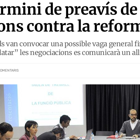
ermini de preavís de
ons contra la refor
s van convocar una possible vaga general fin
ilatar” les negociacions es comunicarà un a
OMENTARIS