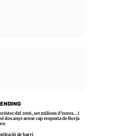
ENDING
préstec del 2016, set milions d’euros… i
bé dos anys sense cap resposta de Borja
sen
stitució de barri