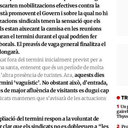
scarten mobilitzacions efectives contra la
stà promovent el Govern i sobre la qual no hi
zacions sindicals tenen la sensació que els
s estan aixecant la camisa en les reunions
aran el termini durant el qual podrien fer
orals. El preavís de vaga general finalitza el
llongarà.
ixat fora del termini inicialment previst per a
na santa, entenent que és un període de molta
aquests dies
’altra presència de turistes. Ara,
rmini ‘vaguístic’. No obstant això, d’entrada,
es de major afluència de visitants es dugui cap
TR
ndicats mantenen que s’avisarà de les actuacions
Un 
gaire
Thys
liació del termini respon a la voluntat de
r clar que els sindicats no es dobleguen a “les
Pro