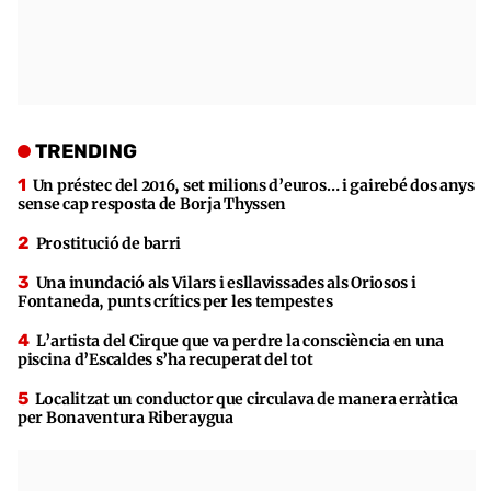
TRENDING
Un préstec del 2016, set milions d’euros… i gairebé dos anys
sense cap resposta de Borja Thyssen
Prostitució de barri
Una inundació als Vilars i esllavissades als Oriosos i
Fontaneda, punts crítics per les tempestes
L’artista del Cirque que va perdre la consciència en una
piscina d’Escaldes s’ha recuperat del tot
Localitzat un conductor que circulava de manera erràtica
per Bonaventura Riberaygua