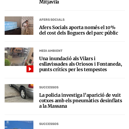
Mitjavila
AFERS SOCIALS
Afers Socials aporta només el 10%
del cost dels lloguers del parc públic
MEDI AMBIENT
Una inundació als Vilars i
esllavissades als Oriosos i Fontaneda,
punts crítics per les tempestes
SUCCESSOS
La policia investiga l’aparició de vuit
cotxes amb els pneumàtics desinflats
a la Massana
SUCCESSOS