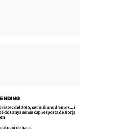
ENDING
préstec del 2016, set milions d’euros… i
bé dos anys sense cap resposta de Borja
sen
stitució de barri