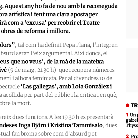
aig. Aquest any ho fa de nou amb la reconeguda
ra artística i fent una clara aposta per
virà com a ‘excusa’ per reobrir el Teatre
obres de reforma i millora.
olors”
, tal com ha definit Pepa Plana, l’integren
absurd seran l’eix argumental. Així doncs, el
eus que no veus’, de la mà de la mateixa
ivé
(9 de maig, 21.30 h), que recupera números
mení i alhora feminista. Per al divendres 10 de
‘Las gallegas’, amb Lola González i
spectacle
acollida per part del públic i la crítica i en què,
obre la mort.
TR
Un 
fereix dues funcions. A les 19.30 h es presentarà
gaire
andeses Inga Björn i Kristina Tammisalo
, dues
Thys
tual fan broma sobre com d’absurd pot
Pro