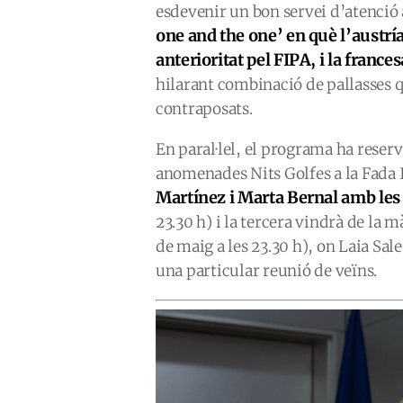
esdevenir un bon servei d’atenció al
one and the one’ en què l’austrí
anterioritat pel FIPA, i la franc
hilarant combinació de pallasses
contraposats.
En paral·lel, el programa ha reser
anomenades Nits Golfes a la Fada 
Martínez i Marta Bernal amb les 
23.30 h) i la tercera vindrà de la m
de maig a les 23.30 h), on Laia Sal
una particular reunió de veïns.