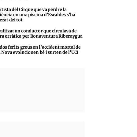
rtista del Cirque que va perdre la
iència en una piscina d’Escaldes s’ha
erat del tot
alitzat un conductor que circulava de
a erràtica per Bonaventura Riberaygua
 dos ferits greus en l’accident mortal de
a Nova evolucionen bé i surten de l’UCI