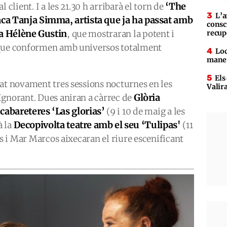
‘The
 client. I a les 21.30 h arribarà el torn de
L’a
aca Tanja Simma, artista que ja ha passat amb
consc
esa Hélène Gustin
, que mostraran la potent i
recup
 que conformen amb universos totalment
Loc
maner
Els
vat novament tres sessions nocturnes en les
Valir
Glòria
Ignorant. Dues aniran a càrrec de
cabareteres ‘Las glorias’
(9 i 10 de maig a les
Decopivolta teatre amb el seu ‘Tulipas'
à la
(11
es i Mar Marcos aixecaran el riure escenificant