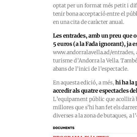
optat per un format més petit i dife
tenir bona acceptació entre el públ
en una cita de caràcter anual.
Les entrades, amb un preu que osc
5 euros (a la Fada ignorant), ja e
www.andorralavella.ad/entrades, al
turisme d’Andorra la Vella. També 
abans de l’inici de l’espectacle.
hi ha la
En aquesta edició, a més,
accedir als quatre espectacles d
L’equipament públic que acollirà b
millores que s’hi han fet els darre
diverses a la zona de butaques, a l’
DOCUMENTS