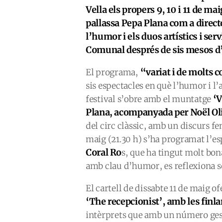
Vella els propers 9, 10 i 11 de m
pallassa Pepa Plana com a directo
l’humor i els duos artístics i ser
Comunal després de sis mesos d’
“variat i de molts c
El programa,
sis espectacles en què l’humor i l’
‘V
festival s’obre amb el muntatge
Plana, acompanyada per Noël Ol
del circ clàssic, amb un discurs fe
maig (21.30 h) s’ha programat l’e
Coral Ro
s, que ha tingut molt bona 
amb clau d’humor, es reflexiona s
El cartell de dissabte 11 de maig o
‘The recepcionist’, amb les finl
intèrprets que amb un número ges