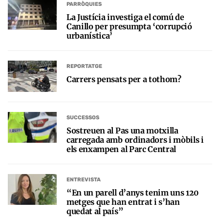
PARRÒQUIES
La Justícia investiga el comú de
Canillo per presumpta ‘corrupció
urbanística’
REPORTATGE
Carrers pensats per a tothom?
SUCCESSOS
Sostreuen al Pas una motxilla
carregada amb ordinadors i mòbils i
els enxampen al Parc Central
ENTREVISTA
“En un parell d’anys tenim uns 120
metges que han entrat i s’han
quedat al país”