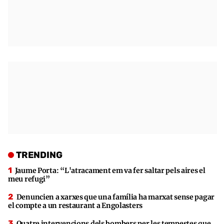
TRENDING
Jaume Porta: “L'atracament em va fer saltar pels aires el
meu refugi”
Denuncien a xarxes que una família ha marxat sense pagar
el compte a un restaurant a Engolasters
Quatre intervencions dels bombers per les tempestes que