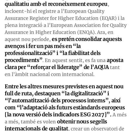
qualitatiu amb el reconeixement europeu
,
incloent-hi el registre a l’European Quality
Assurance Register for Higher Education (EQAR) i la
plena integració a l’European Association for Quality
Assurance in Higher Education (ENQA). Ara, en
es pretén consolidar aquests
aquest nou període,
avenços i fer un pas més en “la
professionalització” i “la fiabilitat dels
procediments”
aposta
. En aquest sentit, es fa una
clara per “reforçar el lideratge” de l’AQUA
tant
en l’àmbit nacional com internacional.
Entre les altres mesures previstes en aquest nou
full de ruta, destaquen “la digitalització” i
“l’automatització dels processos interns”, així
com “l’adaptació als futurs estàndards europeus
[la nova versió dels indicadors ESG 2027]”.
A més
obtenir nous segells
a més, també es volen
internacionals de qualitat
, crear un observatori de