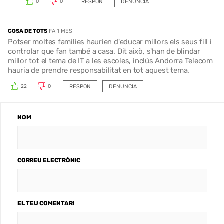
RESPON
DENUNCIA
0
0
COSA DE TOTS
FA 1 MES
Potser moltes families haurien d'educar millors els seus fill i
controlar que fan també a casa. Dit això, s'han de blindar
millor tot el tema de IT a les escoles, inclús Andorra Telecom
hauria de prendre responsabilitat en tot aquest tema.
RESPON
DENUNCIA
22
0
NOM
CORREU ELECTRÒNIC
EL TEU COMENTARI