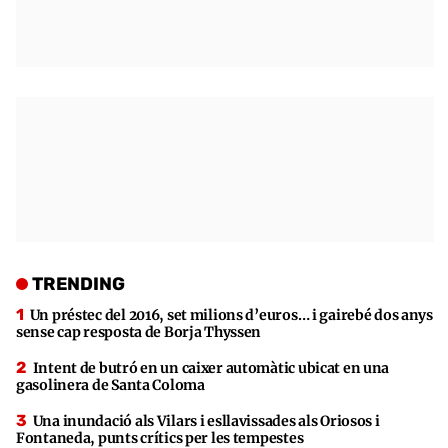
TRENDING
Un préstec del 2016, set milions d’euros… i gairebé dos anys
sense cap resposta de Borja Thyssen
Intent de butró en un caixer automàtic ubicat en una
gasolinera de Santa Coloma
Una inundació als Vilars i esllavissades als Oriosos i
Fontaneda, punts crítics per les tempestes