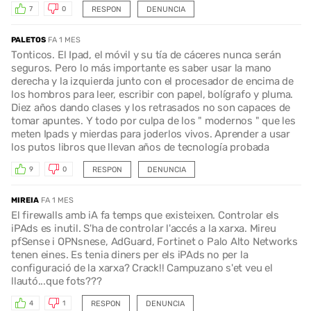
RESPON
DENUNCIA
7
0
PALETOS
FA 1 MES
Tonticos. El Ipad, el móvil y su tía de cáceres nunca serán
seguros. Pero lo más importante es saber usar la mano
derecha y la izquierda junto con el procesador de encima de
los hombros para leer, escribir con papel, bolígrafo y pluma.
Diez años dando clases y los retrasados no son capaces de
tomar apuntes. Y todo por culpa de los " modernos " que les
meten Ipads y mierdas para joderlos vivos. Aprender a usar
los putos libros que llevan años de tecnología probada
RESPON
DENUNCIA
9
0
MIREIA
FA 1 MES
El firewalls amb iA fa temps que existeixen. Controlar els
iPAds es inutil. S'ha de controlar l'accés a la xarxa. Mireu
pfSense i OPNsnese, AdGuard, Fortinet o Palo Alto Networks
tenen eines. Es tenia diners per els iPAds no per la
configuració de la xarxa? Crack!! Campuzano s'et veu el
llautó...que fots???
RESPON
DENUNCIA
4
1