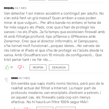
MIQUEL
FA 1 MES
Van detectar 1 sol menor accedint a contingut per adults. No
s'en està fent un grà massa? Quan arriben a casa poden
mirar el que vulguin... Per altre banda no entenc el tema de
fer més segurs els iPads, crec que s'han de protegir les
xarxes i no els iPads. Ja fa temps que existeixen firewall amb
IA amb filtratge profund, tipo pfSense o OPNsense amb
Zenarmor. Crec que el director informatic, el Campuzano,
s'ha tornat molt funcionari...poques ideies... No serveix de
rès retirar el iPads el que s'ha de protegir es l'accés desde la
xarxa. Amb Cloudflare son 10 minuts de configuració... Que
trist parlar tant i no fer rès....
RESPON
DENUNCIA
13
1
MMM
FA 1 MES
Em sembla que saps molts noms tècnics, però poc de la
realitat actual del filtrat a Internet. La major part de
protocols moderns van encriptats d'extrem a extrem, i
en aquest cas, els firewalls cada cop són menys
efectius. No hi haurà un filtre 100% segur MAI !