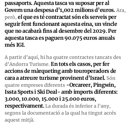
passaports. Aques
ta tasca
va suposar per al
Govern una despesa d’1,002 milions d’euros.
Ara,
el que es té contractat són els serveis per
però,
seguir fent funcionant aquesta eina, un vincle
que no acabarà fins al desembre del 2029. Per
aquesta tasca es paguen 90.075 euros anuals
més IGI.
A partir d’aquí, hi ha quatre contractes tancats des
En tots els casos, per fer
d’Andorra Turisme.
accions de màrqueting amb touroperadors de
cara a atreure turisme provinent d’Israel.
Són
-Orcareer, Pingwin,
quatre empreses diferents
Iss
ta
Sports i
Ski Deal- amb imports diferents:
3.000, 10.000, 15.000 i 25.000 euros,
respectivament.
La durada és inferior a l’any,
segons la documentació a la qual ha tingut accés
aquest mitjà.