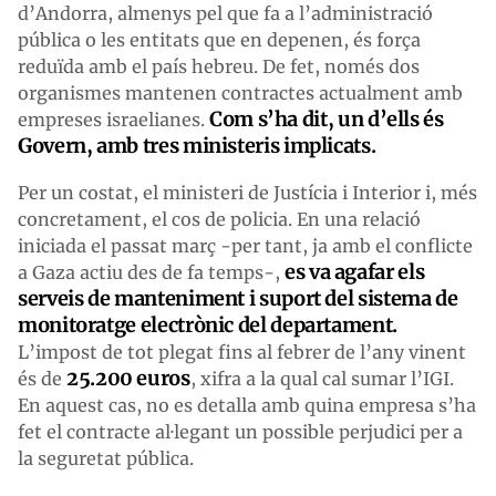
d’Andorra, almenys pel que fa a l’administració
pública o les entitats que en depenen, és força
reduïda amb el país hebreu. De fet, només dos
organismes mantenen contractes actualment amb
Com s’ha dit, un d’ells és
empreses israelianes.
Govern, amb tres ministeris implicats.
Per un costat, el ministeri de Justícia i Interior i, més
concretament, el cos de policia. En una relació
iniciada el passat març -per tant, ja amb el conflicte
es va agafar els
a Gaza actiu des de fa temps-,
serveis de manteniment i suport del sistema de
monitoratge electrònic del departament.
L’impost de tot plegat fins al febrer de l’any vinent
25.200
euros
és de
, xifra a la qual cal sumar l’IGI.
En aquest cas, no es detalla amb quina empresa s’ha
fet el contracte al·legant un possible perjudici per a
la seguretat pública.