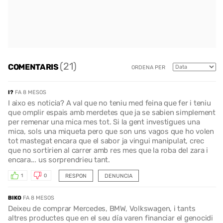
(21)
COMENTARIS
ORDENA PER
I?
FA 8 MESOS
I aixo es noticia? A val que no teniu med feina que fer i teniu
que omplir espais amb merdetes que ja se sabien simplement
per remenar una mica mes tot. Si la gent investigues una
mica, sols una miqueta pero que son uns vagos que ho volen
tot mastegat encara que el sabor ja vingui manipulat, crec
que no sortirien al carrer amb res mes que la roba del zara i
encara... us sorprendrieu tant.
RESPON
DENUNCIA
1
0
BIKO
FA 8 MESOS
Deixeu de comprar Mercedes, BMW, Volkswagen, i tants
altres productes que en el seu día varen financiar el genocidi