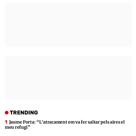
TRENDING
Jaume Porta: “L'atracament em va fer saltar pels aires el
meu refugi”