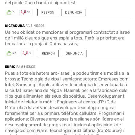
del poble Jueu banda d’hipocrites!
RESPON
DENUNCIA
6
10
DICTADURA
FA 8 MESOS
Us heu oblidat de mencionar el programari contractat a Israel
de 1 milió d'euros que ens espia a tots, Però la prioritat era
fer callar a la punjabi. Quins nassos,
RESPON
DENUNCIA
23
3
ENRIC
FA 8 MESOS
Pues a tots els haters ant-israel ja podeu tirar els mobils a la
brossa: Tecnologia de xips i semiconductors: Empreses com
Intel, Samsung i Apple utilitzen tecnologia desenvolupada a
la ciutat israeliana de Migdal Haemek per a la fabricació dels
xips que alimenten els seus dispositius. Desenvolupament
inicial de telefonia mòbil: Enginyers al centre d'R+D de
Motorola a Israel van desenvolupar tecnologia original
fonamental per als primers telèfons cel·lulars. Programari i
aplicacions: Diverses empreses israelianes són líders en el
desenvolupament de programari, incloent aplicacions de
navegació com Waze, tecnologia publicitària (IronSource) i