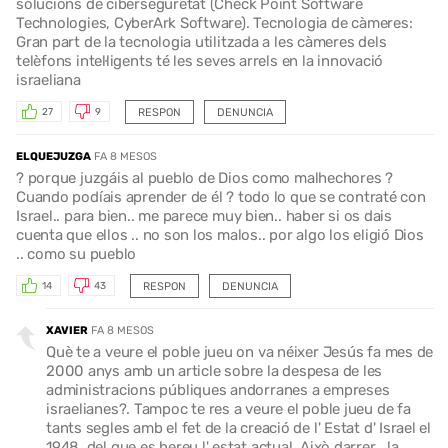
solucions de ciberseguretat (Check Point Software
Technologies, CyberArk Software). Tecnologia de càmeres:
Gran part de la tecnologia utilitzada a les càmeres dels
telèfons intel·ligents té les seves arrels en la innovació
israeliana
RESPON
DENUNCIA
27
9
ELQUEJUZGA
FA 8 MESOS
? porque juzgáis al pueblo de Dios como malhechores ?
Cuando podíais aprender de él ? todo lo que se contraté con
Israel.. para bien.. me parece muy bien.. haber si os dais
cuenta que ellos .. no son los malos.. por algo los eligió Dios
.. como su pueblo
RESPON
DENUNCIA
14
43
XAVIER
FA 8 MESOS
Què te a veure el poble jueu on va néixer Jesús fa mes de
2000 anys amb un article sobre la despesa de les
administracions públiques andorranes a empreses
israelianes?. Tampoc te res a veure el poble jueu de fa
tants segles amb el fet de la creació de l' Estat d' Israel el
1948, del que es hereu l' estat actual. Això darrer , la