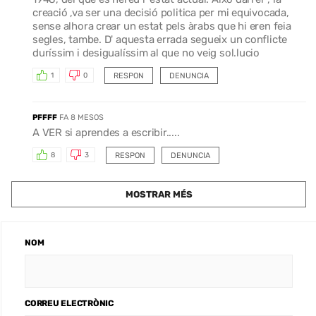
creació ,va ser una decisió politica per mi equivocada,
sense alhora crear un estat pels àrabs que hi eren feia
segles, tambe. D' aquesta errada segueix un conflicte
duríssim i desigualíssim al que no veig sol.lucio
RESPON
DENUNCIA
1
0
PFFFF
FA 8 MESOS
A VER si aprendes a escribir.....
RESPON
DENUNCIA
8
3
MOSTRAR MÉS
NOM
CORREU ELECTRÒNIC