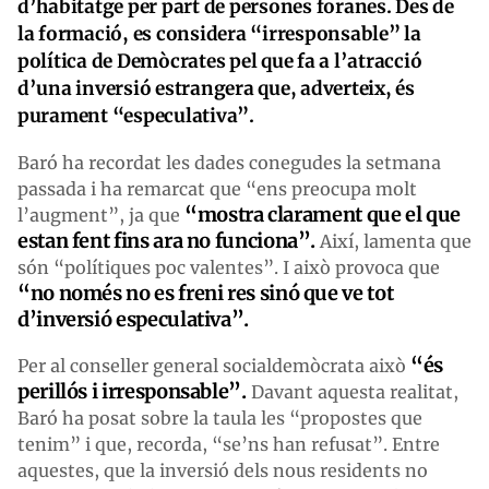
d’habitatge per part de persones foranes. Des de
la formació, es considera “irresponsable” la
política de Demòcrates pel que fa a l’atracció
d’una inversió estrangera que, adverteix, és
purament “especulativa”.
Baró ha recordat les dades conegudes la setmana
passada i ha remarcat que “ens preocupa molt
“mo
stra clarament que el que
l’augment”, ja que
estan fent
fins ara no funciona”.
Així, lamenta que
són “polítiques poc valentes”. I això provoca que
“no només no es freni res sinó que ve tot
d’inversió especulativa”.
“és
Per al conseller general socialdemòcrata això
perillós i irresponsable”.
Davant aquesta realitat,
Baró ha posat sobre la taula les “propostes que
tenim” i que, recorda, “se’ns han refusat”. Entre
aquestes, que la inversió dels nous residents no