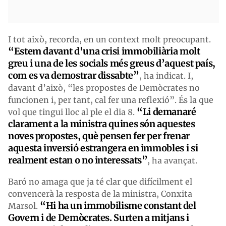
I tot això, recorda, en un context molt preocupant.
“
Estem davant d'una crisi immobiliària molt
greu
i una de les socials més greus d’aquest país,
com es va demostrar dissabte”
, ha indicat. I,
davant d’això, “les propostes de Demòcrates no
funcionen i, per tant, cal fer una reflexió”. És la que
“Li
demanaré
vol que tingui lloc al ple el dia 8.
clarament a la ministra quines són aquestes
noves propostes, què pensen fer per frenar
aquesta inversió estrangera
en immobles i si
realment estan o no interessats”
, ha avançat.
Baró no amaga que ja té clar que difícilment el
convencerà la resposta de la ministra, Conxita
“Hi ha un
immobilisme constant del
Marsol.
G
overn i
de D
emòcrates.
Surten a mitjans i