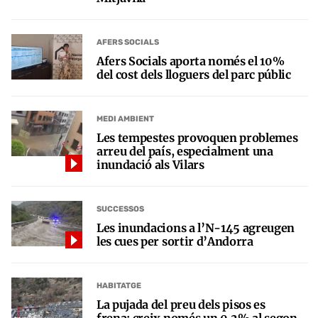
AFERS SOCIALS
Afers Socials aporta només el 10%
del cost dels lloguers del parc públic
MEDI AMBIENT
Les tempestes provoquen problemes
arreu del país, especialment una
inundació als Vilars
SUCCESSOS
Les inundacions a l’N-145 agreugen
les cues per sortir d’Andorra
HABITATGE
La pujada del preu dels pisos es
frena: creix només un 0,2% al segon