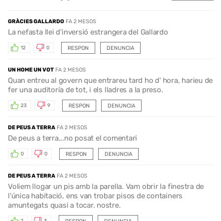
GRÀCIES GALLARDO
FA 2 MESOS
La nefasta llei d'inversió estrangera del Gallardo
RESPON
DENUNCIA
12
0
UN HOME UN VOT
FA 2 MESOS
Quan entreu al govern que entrareu tard ho d' hora, harieu de
fer una auditoría de tot, i els lladres a la preso.
RESPON
DENUNCIA
23
9
DE PEUS A TERRA
FA 2 MESOS
De peus a terra...no posat el comentari
RESPON
DENUNCIA
0
0
DE PEUS A TERRA
FA 2 MESOS
Voliem llogar un pis amb la parella. Vam obrir la finestra de
l'única habitació, ens van trobar pisos de containers
amuntegats quasi a tocar. nostre.