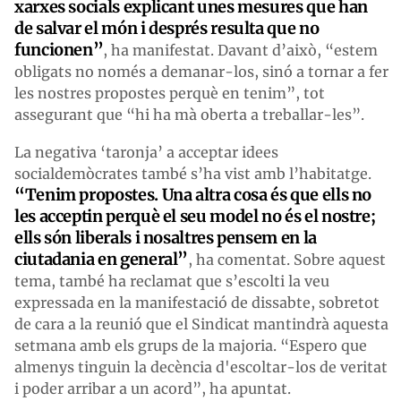
xarxes socials explicant unes mesures que han
de salvar
e
l món i després resulta que no
funcionen”
, ha manifestat. Davant d’això, “estem
obligats no només a demanar-los, sinó a tornar a fer
les nostres propostes perquè en tenim”, tot
assegurant que “hi ha mà oberta a treballar-les”.
La negativa ‘taronja’ a acceptar idees
socialdemòcrates també s’ha vist amb l’habitatge.
“Tenim propostes.
Una altra cosa és que ells no
les acceptin
perquè el seu model no és el nostre;
ells són liberals i nosaltres pensem en la
ciutadania en general”
, ha comentat. Sobre aquest
tema, també ha reclamat que s’escolti la veu
expressada en la manifestació de dissabte, sobretot
de cara a la reunió que el Sindicat mantindrà aquesta
setmana amb els grups de la majoria. “Espero que
almenys tinguin la decència d'escoltar-los de veritat
i poder arribar a un acord”, ha apuntat.