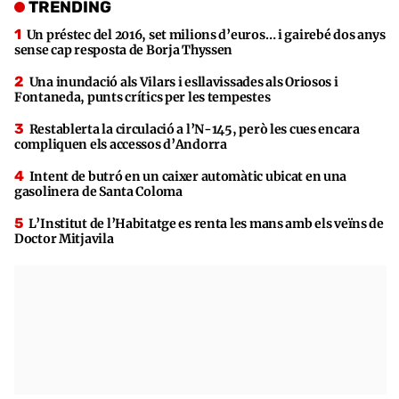
TRENDING
Un préstec del 2016, set milions d’euros… i gairebé dos anys
sense cap resposta de Borja Thyssen
Una inundació als Vilars i esllavissades als Oriosos i
Fontaneda, punts crítics per les tempestes
Restablerta la circulació a l’N-145, però les cues encara
compliquen els accessos d’Andorra
Intent de butró en un caixer automàtic ubicat en una
gasolinera de Santa Coloma
L’Institut de l’Habitatge es renta les mans amb els veïns de
Doctor Mitjavila