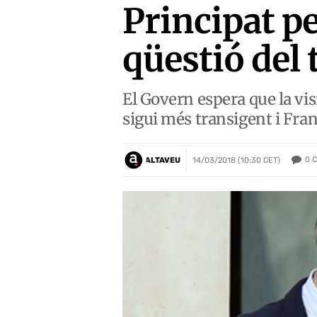
Principat pe
qüestió del 
El Govern espera que la vis
sigui més transigent i Fran
0
C
ALTAVEU
14/03/2018 (10:30 CET)