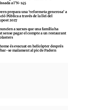
vissada a l’N-145
ern prepara una ‘reformeta generosa’ a
ció Pública a través de la llei del
upost 2027
uncien a xarxes que una família ha
t sense pagar el compte a un restaurant
olasters
home és evacuat en helicòpter després
obar-se malament al pic de Padern