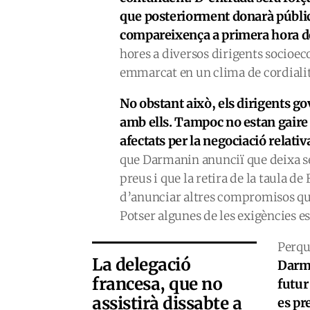
que posteriorment donarà públic
compareixença a primera hora de
hores a diversos dirigents socioeco
emmarcat en un clima de cordialit
No obstant això, els dirigents g
amb ells. Tampoc no estan gaire 
afectats per la negociació relativ
que Darmanin anunciï que deixa s
preus i que la retira de la taula de
d’anunciar altres compromisos que 
Potser algunes de les exigències es
Perq
La delegació
Darma
francesa, que no
futur
assistirà dissabte a
es pr