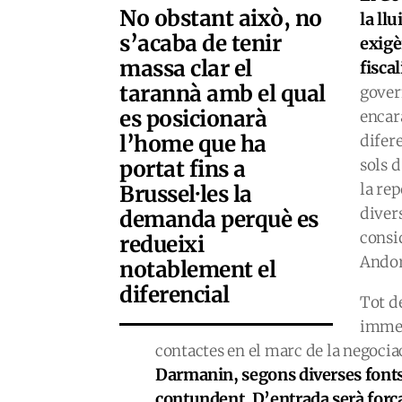
No obstant això, no
la llu
s’acaba de tenir
exigè
massa clar el
fiscal
tarannà amb el qual
gover
es posicionarà
encar
l’home que ha
difere
portat fins a
sols 
la re
Brussel·les la
divers
demanda perquè es
consi
redueixi
Andor
notablement el
diferencial
Tot d
immed
contactes en el marc de la negocia
Darmanin, segons diverses fonts,
contundent. D’entrada serà força