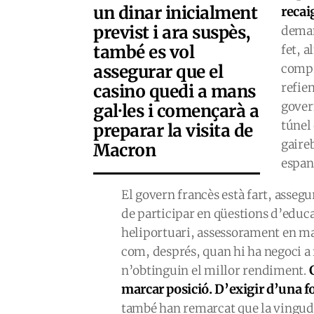
un dinar inicialment
recai
previst i ara suspès,
deman
també es vol
fet, a
assegurar que el
compr
refie
casino quedi a mans
gover
gal·les i començarà a
túnel
preparar la visita de
gaire
Macron
espan
El govern francès està fart, asseg
de participar en qüestions d’educ
heliportuari, assessorament en mat
com, després, quan hi ha negoci a 
n’obtinguin el millor rendiment.
marcar posició. D’exigir d’una 
també han remarcat que la vinguda