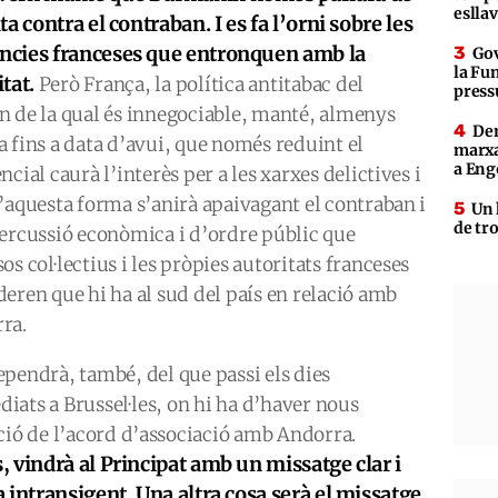
eslla
ita contra el contraban. I es fa l’orni sobre les
ncies franceses que entronquen amb la
Gov
la Fun
itat.
Però França, la política antitabac del
press
n de la qual és innegociable, manté, almenys
Den
a fins a data d’avui, que només reduint el
marxa
a Eng
ncial caurà l’interès per a les xarxes delictives i
d’aquesta forma s’anirà apaivagant el contraban i
Un 
de tr
percussió econòmica i d’ordre públic que
os col·lectius i les pròpies autoritats franceses
deren que hi ha al sud del país en relació amb
ra.
ependrà, també, del que passi els dies
iats a Brussel·les, on hi ha d’haver nous
ció de l’acord d’associació amb Andorra.
 vindrà al Principat amb un missatge clar i
 intransigent. Una altra cosa serà el missatge