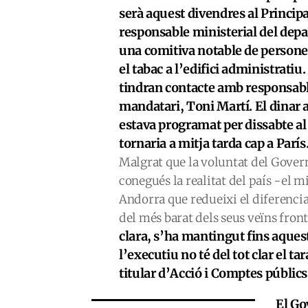
serà aquest divendres al Principa
responsable ministerial del de
una comitiva notable de persones
el tabac a l’edifici administrat
tindran contacte amb responsab
mandatari, Toni Martí. El dinar
estava programat per dissabte al
tornaria a mitja tarda cap a París
Malgrat que la voluntat del Gover
conegués la realitat del país -el m
Andorra que redueixi el diferencial
del més barat dels seus veïns fron
clara, s’ha mantingut fins aques
l’executiu no té del tot clar el t
titular d’Acció i Comptes públics
El Go