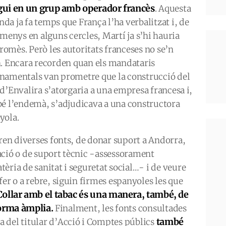
gui en un grup amb operador francès
. Aquesta
da ja fa temps que França l’ha verbalitzat i, de
lmenys en alguns cercles, Martí ja s’hi hauria
omès. Però les autoritats franceses no se’n
n. Encara recorden quan els mandataris
namentals van prometre que la construcció del
 d’Envalira s’atorgaria a una empresa francesa i,
bé l’endemà, s’adjudicava a una constructora
yola.
uren diverses fonts, de donar suport a Andorra,
ació o de suport tècnic -assessorament
èria de sanitat i seguretat social…- i de veure
fer o a rebre, siguin firmes espanyoles les que
Collar amb el tabac és una manera, també, de
forma àmplia.
Finalment, les fonts consultades
també
 del titular d’Acció i Comptes públics