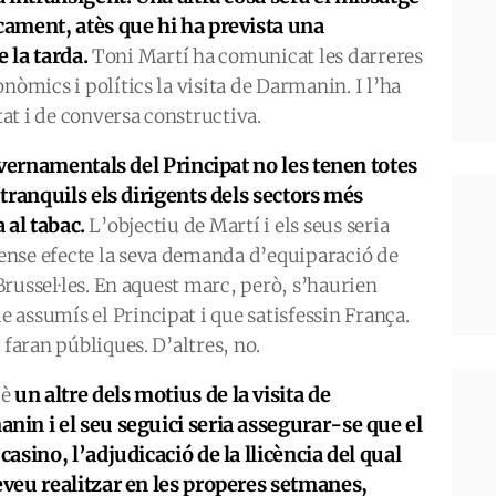
ament, atès que hi ha prevista una
 la tarda.
Toni Martí ha comunicat les darreres
nòmics i polítics la visita de Darmanin. I l’ha
at i de conversa constructiva.
overnamentals del Principat no les tenen totes
tranquils els dirigents dels sectors més
a al tabac.
L’objectiu de Martí i els seus seria
ense efecte la seva demanda d’equiparació de
 Brussel·les. En aquest marc, però, s’haurien
assumís el Principat i que satisfessin França.
 faran públiques. D’altres, no.
un altre dels motius de la visita de
uè
nin i el seu seguici seria assegurar-se que el
 casino, l’adjudicació de la llicència del qual
eveu realitzar en les properes setmanes,