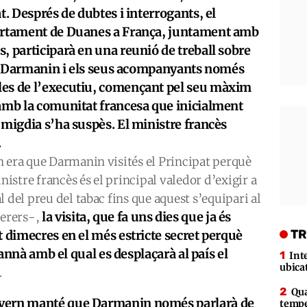
t. Després de dubtes i interrogants, el
partament de Duanes a França, juntament amb
, participarà en una reunió de treball sobre
iu. Darmanin i els seus acompanyants només
les de l’executiu, començant pel seu màxim
 amb la comunitat francesa que inicialment
 migdia s’ha suspès. El ministre francès
.
n era que Darmanin visités el Principat perquè
inistre francès és el principal valedor d’exigir a
 del preu del tabac fins que aquest s’equipari al
la visita, que fa uns dies que ja és
terers-,
TR
t dimecres en el més estricte secret perquè
arannà amb el qual es desplaçarà al país el
Int
ubica
.
Qua
vern manté que Darmanin només parlarà de
tempe