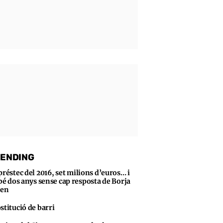
ENDING
préstec del 2016, set milions d’euros… i
bé dos anys sense cap resposta de Borja
sen
stitució de barri