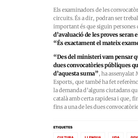
Els examinadors de les convocatòr
circuits. És a dir, podran ser treba
important és que siguin persones 
d’avaluació de les proves seran e
“És exactament el mateix exam
“Des del ministeri vam pensar q
dues convocatòries públiques q
d’aquesta suma”
, ha assenyalat 
Esports, que també ha fet referènc
la demanda d’alguns ciutadans qu
català amb certa rapidesa i que, fi
fins a una de les dues convocatòri
ETIQUETES
CULTURA
LLENGUA
UDA
GOV