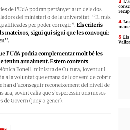
L’a
consc
ies de l’UdA podran pertànyer a un dels dos
recup
lladors del ministeri o de la universitat: “El més
Loc
Els criteris
qualificades per poder corregir”.
maner
ls mateixos, sigui qui sigui que les convoqui:
Els
en”.
Valir
ue l’UdA podria complementar molt bé les
ue tenim anualment. Estem contents
Mònica Bonell, ministra de Cultura, Joventut i
ia a la voluntat que emana del conveni de cobrir
e han d’aconseguir reconeixement del nivell de
ns ara, sovint calia que s’esperessin uns mesos
es de Govern (juny o gener).
ERN