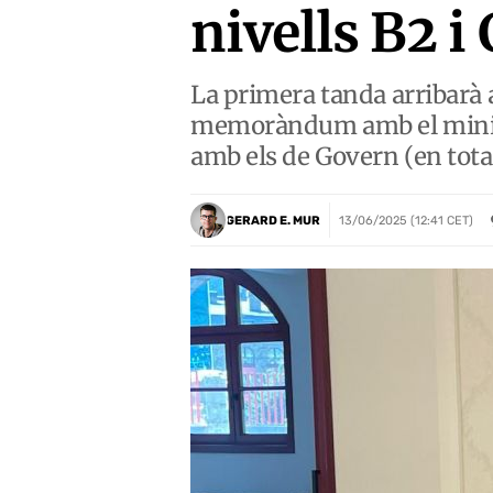
nivells B2 i
La primera tanda arribarà a
memoràndum amb el minister
amb els de Govern (en total
GERARD E. MUR
13/06/2025 (12:41 CET)