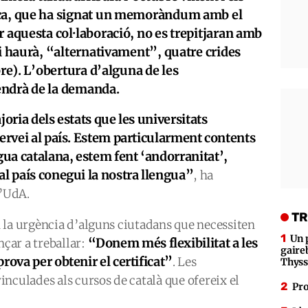
ica, que ha signat un memoràndum amb el
r aquesta col·laboració, no es trepitjaran amb
hi haurà, “alternativament”, quatre crides
bre). L’obertura d’alguna de les
endrà de la demanda.
joria dels estats que les universitats
servei al país. Estem particularment contents
ua catalana, estem fent ‘andorranitat’,
al país conegui la nostra llengua”
, ha
l’UdA.
TR
 la urgència d’alguns ciutadans que necessiten
Un 
“Donem més flexibilitat a les
çar a treballar:
gaire
rova per obtenir el certificat”
. Les
Thys
nculades als cursos de català que ofereix el
Pro