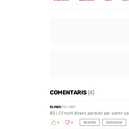
COMENTARIS
(4)
ELISEU
FA 1 ANY
B2 i C1 molt diners perduts per sentir cas
RESPON
DENUNCIA
0
0