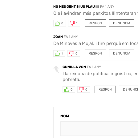
NO MÉS GENT SI US PLAU !!!!
FA 1 ANY
Ole i avindran més panxitos !!intentaran 
RESPON
DENUNCIA
0
1
JOAN
FA 1 ANY
De Minoves a Mujal, i tiro perquè em toca
RESPON
DENUNCIA
1
0
GUNILLA VON
FA 1 ANY
I la reinona de política lingüistica
pobreta.
RESPON
DENUNCI
0
0
NOM