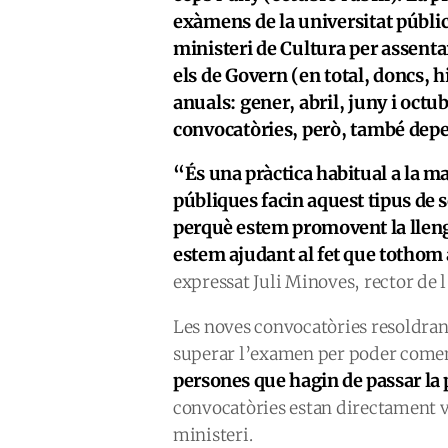
exàmens de la universitat públ
ministeri de Cultura per assenta
els de Govern (en total, doncs, 
anuals: gener, abril, juny i octu
convocatòries, però, també dep
“És una pràctica habitual a la ma
públiques facin aquest tipus de 
perquè estem promovent la lleng
estem ajudant al fet que tothom 
expressat Juli Minoves, rector de 
Les noves convocatòries resoldran
superar l’examen per poder comen
persones que hagin de passar la p
convocatòries estan directament vi
ministeri.