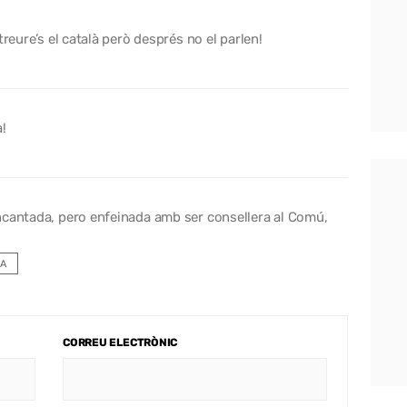
treure’s el català però després no el parlen!
!
, encantada, pero enfeinada amb ser consellera al Comú,
A
CORREU ELECTRÒNIC