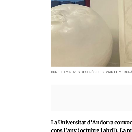
BONELL I MINOVES DESPRÉS DE SIGNAR EL MEMOR
La Universitat d’Andorra convoca
cops l’any (octubre i abril). La p