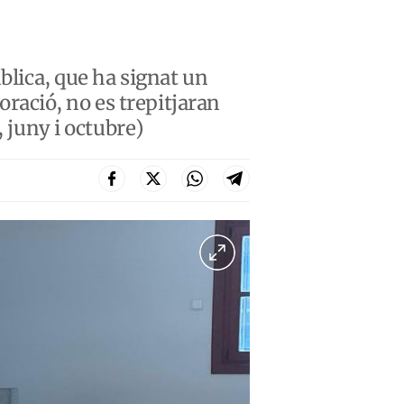
blica, que ha signat un
ració, no es trepitjaran
, juny i octubre)