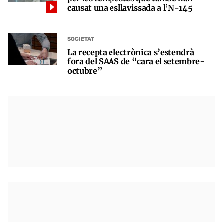
causat una esllavissada a l’N-145
SOCIETAT
La recepta electrònica s’estendrà
fora del SAAS de “cara el setembre-
octubre”