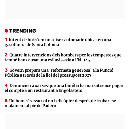
TRENDING
Intent de butró en un caixer automàtic ubicat en una
gasolinera de Santa Coloma
Quatre intervencions dels bombers per les tempestes que
també han causat una esllavissada a l’N-145
Govern prepara una ‘reformeta generosa’ a la Funció
Pública a través de la llei del pressupost 2027
Denuncien a xarxes que una família ha marxat sense pagar
el compte a un restaurant a Engolasters
Un home és evacuat en helicòpter després de trobar-se
malament al pic de Padern