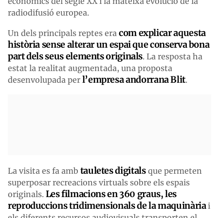
econòmics del segle XX i la mateixa evolució de la
radiodifusió europea.
com explicar aquesta
Un dels principals reptes era
història sense alterar un espai que conserva bona
part dels seus elements originals
. La resposta ha
estat la realitat augmentada, una proposta
l’empresa andorrana Blit
desenvolupada per
.
tauletes digitals
La visita es fa amb
que permeten
superposar recreacions virtuals sobre els espais
Les filmacions en 360 graus, les
originals.
reproduccions tridimensionals de la maquinària
i
els diferents recursos audiovisuals transporten el