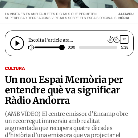
LA VISITA ES FA AMB TAULETES DIGITALS QUE PERMETEN
ALTAVEU
SUPERPOSAR RECREACIONS VIRTUALS SOBRE ELS ESPAIS ORIGINALS.
MÈDIA
Escolta l'article ara…
1x
0:00
5:38
CULTURA
Un nou Espai Memòria per
entendre què va significar
Ràdio Andorra
(AMB VÍDEO) El centre emissor d’Encamp obre
un recorregut immersiu amb realitat
augmentada que recupera quatre dècades
d’història d’una emissora que va projectar el