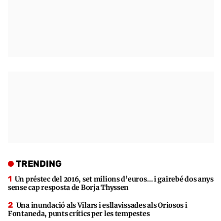
TRENDING
Un préstec del 2016, set milions d’euros… i gairebé dos anys
sense cap resposta de Borja Thyssen
Una inundació als Vilars i esllavissades als Oriosos i
Fontaneda, punts crítics per les tempestes