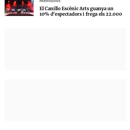
PARRÒQUIES
El Canillo Escènic Arts guanya un
10% d’espectadors i frega els 22.000