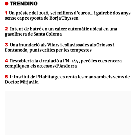
TRENDING
Un préstec del 2016, set milions d’euros… i gairebé dos anys
sense cap resposta de Borja Thyssen
Intent de butró en un caixer automàtic ubicat en una
gasolinera de Santa Coloma
Una inundació als Vilars i esllavissades als Oriosos i
Fontaneda, punts crítics per les tempestes
Restablerta la circulació a l’N-145, però les cues encara
compliquen els accessos d’Andorra
L’Institut de l’Habitatge es renta les mans amb els veïns de
Doctor Mitjavila