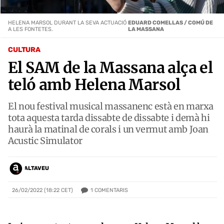
HELENA MARSOL DURANT LA SEVA ACTUACIÓ
EDUARD COMELLAS / COMÚ DE
A LES FONTETES.
LA MASSANA
CULTURA
El SAM de la Massana alça el
teló amb Helena Marsol
El nou festival musical massanenc està en marxa
tota aquesta tarda dissabte de dissabte i demà hi
haurà la matinal de corals i un vermut amb Joan
Acustic Simulator
ALTAVEU
1
COMENTARIS
26/02/2022 (18:22 CET)