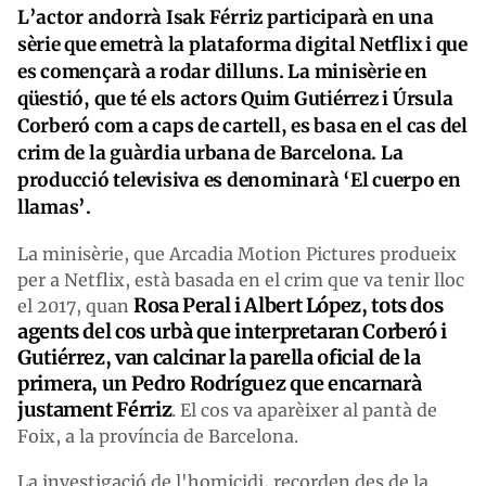
L’actor andorrà Isak Férriz participarà en una
sèrie que emetrà la plataforma digital Netflix i que
es començarà a rodar dilluns. La minisèrie en
qüestió, que té els actors Quim Gutiérrez i Úrsula
Corberó com a caps de cartell, es basa en el cas del
crim de la guàrdia urbana de Barcelona. La
producció televisiva es denominarà ‘El cuerpo en
llamas’.
La minisèrie, que Arcadia Motion Pictures produeix
per a Netflix, està basada en el crim que va tenir lloc
Rosa Peral i Albert López, tots dos
el 2017, quan
agents del cos urbà que interpretaran Corberó i
Gutiérrez, van calcinar la parella oficial de la
primera, un Pedro Rodríguez que encarnarà
justament Férriz
. El cos va aparèixer al pantà de
Foix, a la província de Barcelona.
La investigació de l'homicidi, recorden des de la