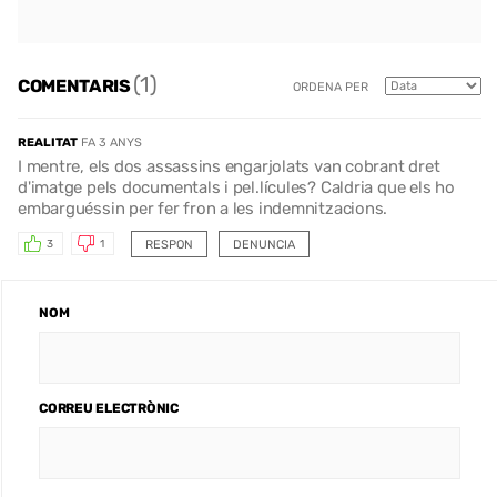
(1)
COMENTARIS
ORDENA PER
REALITAT
FA 3 ANYS
I mentre, els dos assassins engarjolats van cobrant dret
d'imatge pels documentals i pel.lícules? Caldria que els ho
embarguéssin per fer fron a les indemnitzacions.
RESPON
DENUNCIA
3
1
NOM
CORREU ELECTRÒNIC