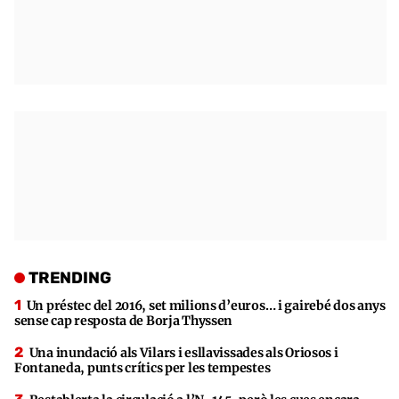
TRENDING
Un préstec del 2016, set milions d’euros… i gairebé dos anys
sense cap resposta de Borja Thyssen
Una inundació als Vilars i esllavissades als Oriosos i
Fontaneda, punts crítics per les tempestes