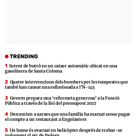
TRENDING
Intent de butró en un caixer automàtic ubicat en una
gasolinera de Santa Coloma
Quatre intervencions dels bombers per les tempestes que
també han causat una esllavissada a l’N-145
Govern prepara una ‘reformeta generosa’ a la Funció
Pública a través de la llei del pressupost 2027
Denuncien a xarxes que una família ha marxat sense pagar
el compte a un restaurant a Engolasters
Un home és evacuat en helicòpter després de trobar-se
malament al pic de Padern