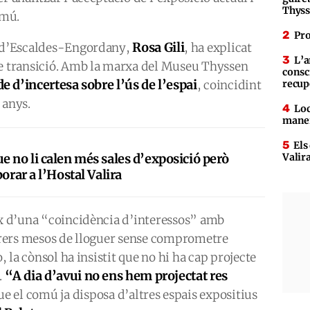
Thys
omú.
Pro
Rosa Gili
r d’Escaldes-Engordany,
, ha explicat
L’a
de transició. Amb la marxa del Museu Thyssen
consc
e d’incertesa sobre l’ús de l’espai
, coincidint
recup
 anys.
Loc
maner
Els
e no li calen més sales d’exposició però
Valir
borar a l’Hostal Valira
eix d’una “coincidència d’interessos” amb
arrers mesos de lloguer sense comprometre
ò, la cònsol ha insistit que no hi ha cap projecte
“A dia d’avui no ens hem projectat res
.
ue el comú ja disposa d’altres espais expositius