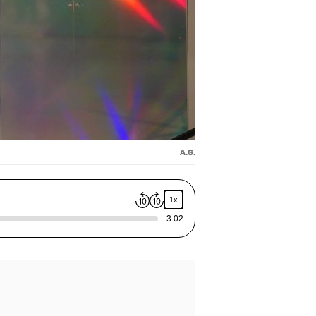
A.G.
1x
3:02