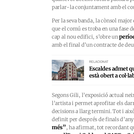
parlar-la conjuntament amb el c
Per la seva banda, la cònsol majo
que el comú es troba en una fase 
períod
cap al nou edifici, s’obre un
amb el final d’un contracte de deu
RELACIONAT
Escaldes admet qu
està obert a col·la
Segons Gili, l’exposició actual n
l’artista i permet aprofitar els d
decisions a llarg termini. Tot i aix
definit per després de finals d’any
més”
, ha afirmat, tot recordant q