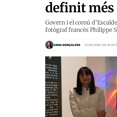
definit més 
Govern i el comú d’Escalde
fotògraf francès Philippe S
ANNA GONÇALVES
07/04/2026 (20:18 CET)