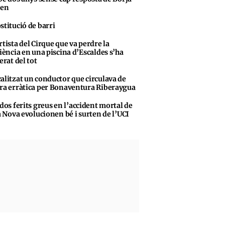
sen
stitució de barri
rtista del Cirque que va perdre la
iència en una piscina d’Escaldes s’ha
erat del tot
alitzat un conductor que circulava de
a erràtica per Bonaventura Riberaygua
 dos ferits greus en l’accident mortal de
a Nova evolucionen bé i surten de l’UCI