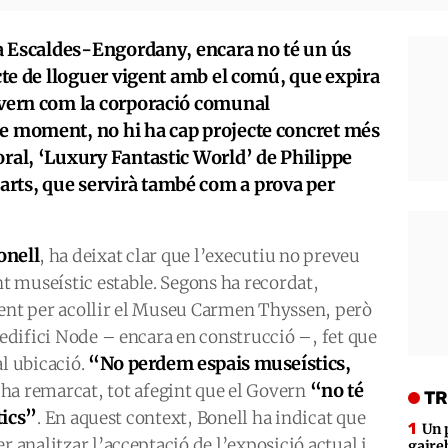
, a Escaldes-Engordany, encara no té un ús
acte de lloguer vigent amb el comú, que expira
Govern com la corporació comunal
de moment, no hi ha cap projecte concret més
oral, ‘Luxury Fantastic World’ de Philippe
rts, que servirà també com a prova per
onell
, ha deixat clar que l’executiu no preveu
 museístic estable. Segons ha recordat,
ment per acollir el Museu Carmen Thyssen, però
 edifici Node – encara en construcció –, fet que
“No perdem espais museístics,
al ubicació.
“no té
 ha remarcat, tot afegint que el Govern
TR
tics”
. En aquest context, Bonell ha indicat que
Un 
r analitzar l’acceptació de l’exposició actual i
gaire