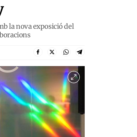
y
mb la nova exposició del
aboracions