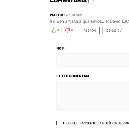
COMENTARIS
(1)
PATETIC
FA 3 MESOS
li diuen artista a qualsevol... el David L
RESPON
DENUNCIA
4
0
NOM
EL TEU COMENTARI
HE LLEGIT I ACCEPTO LA
POLÍTICA DE PRI