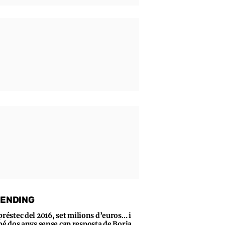
ENDING
préstec del 2016, set milions d’euros… i
bé dos anys sense cap resposta de Borja