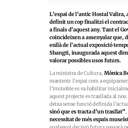
L’espai de l’antic Hostal Valira
definit un cop finalitzi el contr
a finals d’aquest any. Tant el 
coincideixen a assenyalar que, 
enllà de l’actual exposició temp
Shangti, inaugurada aquest dima
valorar possibles usos futurs.
Mònica B
La ministra de Cultura,
mantenir l’espai com a equipament
l’immoble es va habilitar inicial
aquest projecte es trasllada al nou
deixa sense funció definida l’actu
sinó que es tracta d’un trasllat”
,
necessitat de més espais museís
qualsevol decisió futura passarà pe