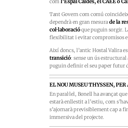
l’Espai
Caldes, el CAE
E
o Cal
com
Tant Govern com comú coincideixen
de la re
dependrà en gran mesura
col·laboració
que puguin sorgir. L
flexibilitat i evitar compromisos 
Així doncs, l’antic Hostal Valira
transició
: sense un ús estructural
puguin definir el seu paper futur d
EL NOU MUSEU THYSSEN, PER A
En paral·lel, Bonell ha avançat q
estarà enllestit a l’estiu, com s’ha
s’ajornarà previsiblement cap a fin
immersiva del projecte.