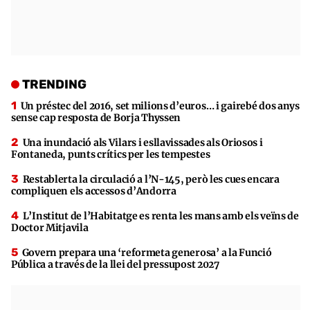
TRENDING
Un préstec del 2016, set milions d’euros… i gairebé dos anys
sense cap resposta de Borja Thyssen
Una inundació als Vilars i esllavissades als Oriosos i
Fontaneda, punts crítics per les tempestes
Restablerta la circulació a l’N-145, però les cues encara
compliquen els accessos d’Andorra
L’Institut de l’Habitatge es renta les mans amb els veïns de
Doctor Mitjavila
Govern prepara una ‘reformeta generosa’ a la Funció
Pública a través de la llei del pressupost 2027