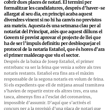
cobrir dues places de notari. El termini per
formalitzar les candidatures, després d’haver-se
allargat al seu dia, en principi acaba aquest
divendres vinent si no hi ha canvis no previstos
ara mateix. Aquesta és una setmana clau per al
notariat del Principat, atès que aquest dilluns el
Govern té previst aprovar el projecte de llei que
ha de ser l’impuls definitiu per desbloquejar el
protocol de la notaria Estañol, que és hores d’ara
el primer maldecap que viu el sector.
Després de la baixa de Josep Estañol, el primer
entrebanc va ser la feina que venia a sobre als tres
notaris restants. Estañol era fins ara el màxim
responsable de la segona notaris en volum de feina.
Si els expedients que ell de mitjana anual tramitava
s’havien de repartir entre els altres tres, era una
tasca, almenys fins a l’esclat del coronavirus,
impossible d’assumir. D’aquí que s’activés el
concurs per a la provisió d’una plaça de notari que