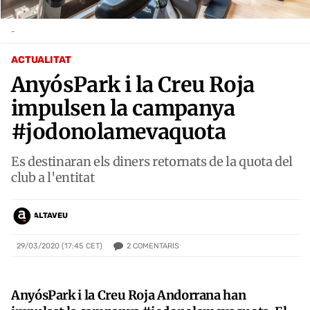
-
ACTUALITAT
AnyósPark i la Creu Roja
impulsen la campanya
#jodonolamevaquota
Es destinaran els diners retornats de la quota del
club a l'entitat
ALTAVEU
2
COMENTARIS
29/03/2020 (17:45 CET)
AnyósPark i la Creu Roja Andorrana han