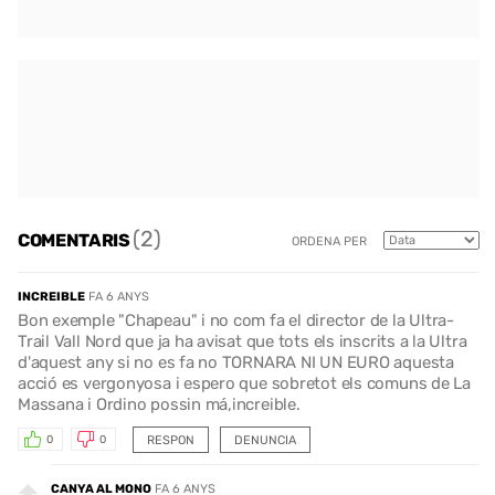
(2)
COMENTARIS
ORDENA PER
INCREIBLE
FA 6 ANYS
Bon exemple "Chapeau" i no com fa el director de la Ultra-
Trail Vall Nord que ja ha avisat que tots els inscrits a la Ultra
d'aquest any si no es fa no TORNARA NI UN EURO aquesta
acció es vergonyosa i espero que sobretot els comuns de La
Massana i Ordino possin má,increible.
RESPON
DENUNCIA
0
0
CANYA AL MONO
FA 6 ANYS