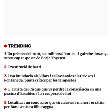
TRENDING
Un préstec del 2016, set milions d’euros… i gairebé dos anys
sense cap resposta de Borja Thyssen
Prostitució de barri
Una inundació als Vilars i esllavissades als Oriosos i
Fontaneda, punts crítics per les tempestes
L’artista del Cirque que va perdre la consciència en una
piscina d’Escaldes s’ha recuperat del tot
Localitzat un conductor que circulava de manera erràtica
per Bonaventura Riberaygua