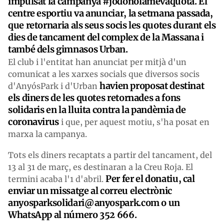
impulsat la campanya #jodonolamevaquota. El
centre esportiu va anunciar, la setmana passada,
que retornaria als seus socis les quotes durant els
dies de tancament del complex de la Massana i
també dels gimnasos Urban.
El club i l'entitat han anunciat per mitjà d'un
comunicat a les xarxes socials que diversos socis
havien proposat destinat
d'AnyósPark i d'Urban
els diners de les quotes retornades a fons
solidaris en la lluita contra la pandèmia de
coronavirus
i que, per aquest motiu, s'ha posat en
marxa la campanya.
Tots els diners recaptats a partir del tancament, del
13 al 31 de març, es destinaran a la Creu Roja. El
Per fer el donatiu, cal
termini acaba l'1 d'abril.
enviar un missatge al correu electrònic
anyosparksolidari@anyospark.com o un
WhatsApp al número 352 666.