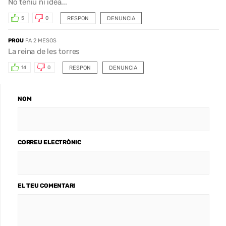
No teniu ni idea...
RESPON
DENUNCIA
5
0
PROU
FA 2 MESOS
La reina de les torres
RESPON
DENUNCIA
14
0
NOM
CORREU ELECTRÒNIC
EL TEU COMENTARI