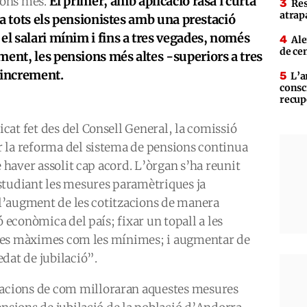
El primer, amb aplicació rasa i curta
laons més.
Res
atrap
r a tots els pensionistes amb una prestació
el salari mínim i fins a tres vegades, només
Ale
de ce
ment, les pensions més altes -superiors a tres
 increment.
L’a
consc
recup
cat fet des del Consell General, la comissió
 la reforma del sistema de pensions continua
e haver assolit cap acord. L’òrgan s’ha reunit
studiant les mesures paramètriques ja
: l’augment de les cotitzacions de manera
ó econòmica del país; fixar un topall a les
nt les màximes com les mínimes; i augmentar de
dat de jubilació”.
cions de com milloraran aquestes mesures