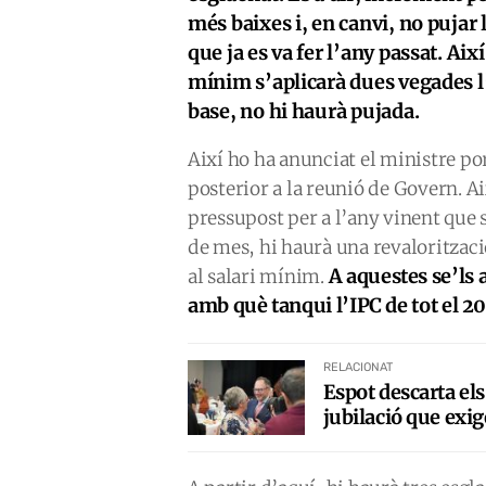
més baixes i, en canvi, no pujar l
que ja es va fer l’any passat. Així
mínim s’aplicarà dues vegades l’
base, no hi haurà pujada.
Així ho ha anunciat el ministre po
posterior a la reunió de Govern. Ai
pressupost per a l’any vinent que s
de mes, hi haurà una revaloritzac
A aquestes se’ls 
al salari mínim.
amb què tanqui l’IPC de tot el 2
RELACIONAT
Espot descarta els
jubilació que exig