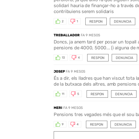
solidari hauria de finançar-ho a través de
contribuiens serem solidaris
RESPON
DENUNCIA
2
1
TREBALLADOR
FA 9 MESOS
Doncs, ja anem tard per posar un topall
pensions de 4000, 5000... (i alguna de 
RESPON
DENUNCIA
13
4
JOSEP
FA 9 MESOS
És a dir, els lladres que han viscut tota 
de la butxaca dels altres, amb pensions
RESPON
DENUNCIA
11
5
MERI
FA 9 MESOS
Pensions tres vegades més que el sou b
RESPON
DENUNCIA
9
4