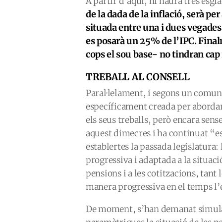
A partir d’aquí, hi haurà tres esg
de la dada de la inflació, serà pe
situada entre una i dues vegades 
es posarà un 25% de l’IPC.
Final
cops el sou base- no tindran cap
TREBALL AL CONSELL
Paral·lelament, i segons un comuni
específicament creada per abordar
els seus treballs, però encara sens
aquest dimecres i ha continuat “e
establertes la passada legislatura
progressiva i adaptada a la situaci
pensions i a les cotitzacions, ta
manera progressiva en el temps l’e
De moment, s’han demanat simula