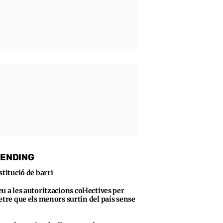
ENDING
stitució de barri
u a les autoritzacions col·lectives per
tre que els menors surtin del país sense