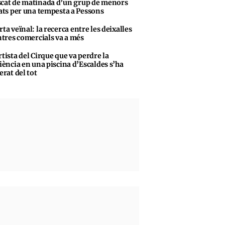
cat de matinada d’un grup de menors
ats per una tempesta a Pessons
rta veïnal: la recerca entre les deixalles
ntres comercials va a més
rtista del Cirque que va perdre la
iència en una piscina d’Escaldes s’ha
erat del tot