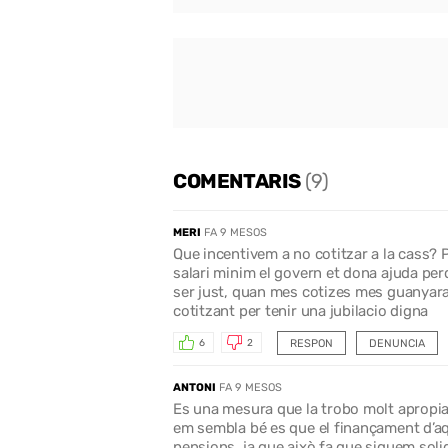
COMENTARIS
(9)
MERI
FA 9 MESOS
Que incentivem a no cotitzar a la cass? Pe
salari minim el govern et dona ajuda perq
ser just, quan mes cotizes mes guanyaras
cotitzant per tenir una jubilacio digna
RESPON
DENUNCIA
6
2
ANTONI
FA 9 MESOS
Es una mesura que la trobo molt apropiad
em sembla bé es que el finançament d’aqu
pensions, ja que això fa que siguem solid