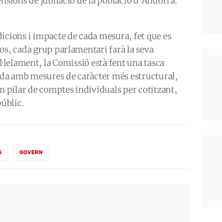
ensions de jubilació de la població d’Andorra.
icions i impacte de cada mesura, fet que es
os, cada grup parlamentari farà la seva
al·lelament, la Comissió està fent una tasca
nada amb mesures de caràcter més estructural,
un pilar de comptes individuals per cotitzant,
públic.
S
GOVERN