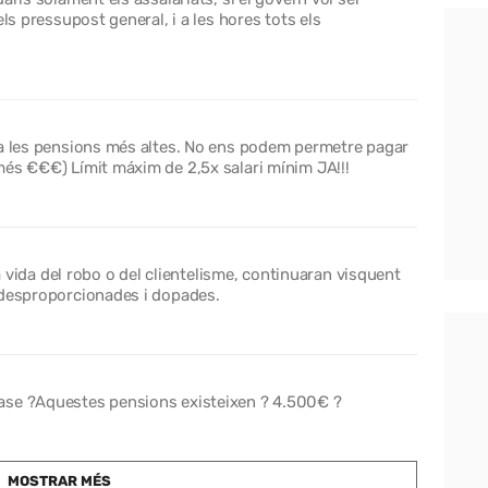
ls pressupost general, i a les hores tots els
 a les pensions més altes. No ens podem permetre pagar
més €€€) Límit máxim de 2,5x salari mínim JA!!!
la vida del robo o del clientelisme, continuaran visquent
 desproporcionades i dopades.
ase ?Aquestes pensions existeixen ? 4.500€ ?
MOSTRAR MÉS