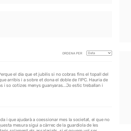
ORDENA PER
rque el dia que et jubilis si no cobras fins el topall del
ue arribis i a sobre et dona el doble de l'IPC. Hauria de
 i so cotizes menys guanyaras...Jo estic treballan i
a i que ajudarà a coessionar mes la societat, el que no
esta mesura sigui a càrrec de la guardiola de les
aris solament els assalariats, si el govern vol ser