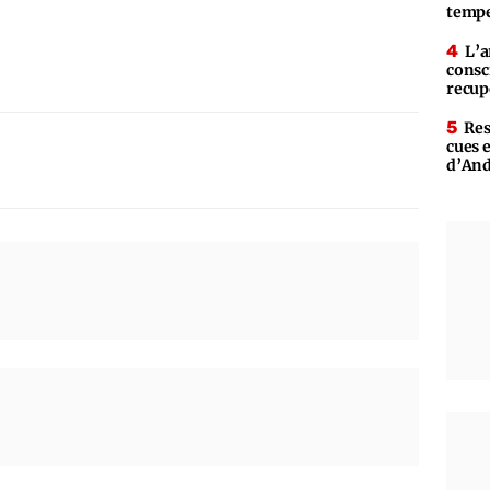
tempe
L’a
consc
recup
Res
cues 
d’An