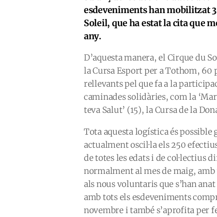
esdeveniments han mobilitzat 36
Soleil, que ha estat la cita que 
any.
D’aquesta manera, el Cirque du Sole
la Cursa Esport per a Tothom, 60 
rellevants pel que fa a la participa
caminades solidàries, com la ‘Mar
teva Salut’ (15), la Cursa de la Do
Tota aquesta logística és possible 
actualment oscil·la els 250 efecti
de totes les edats i de col·lectius 
normalment al mes de maig, amb 
als nous voluntaris que s’han anat
amb tots els esdeveniments compro
novembre i també s’aprofita per fe