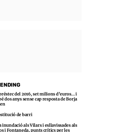
ENDING
préstec del 2016, set milions d’euros… i
bé dos anys sense cap resposta de Borja
sen
stitució de barri
 inundació als Vilars i esllavissades als
s i Fontaneda, punts crítics per les