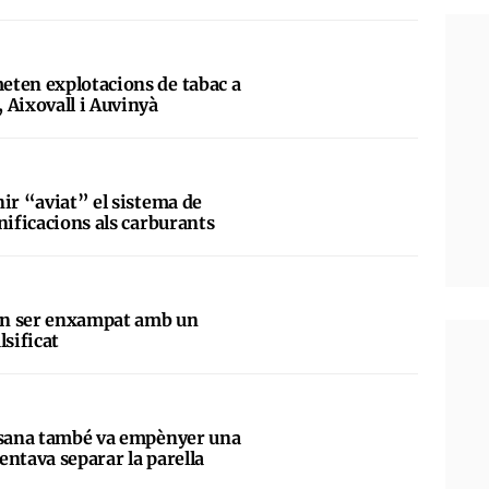
eten explotacions de tabac a
 Aixovall i Auvinyà
ir “aviat” el sistema de
nificacions als carburants
en ser enxampat amb un
lsificat
assana també va empènyer una
tentava separar la parella