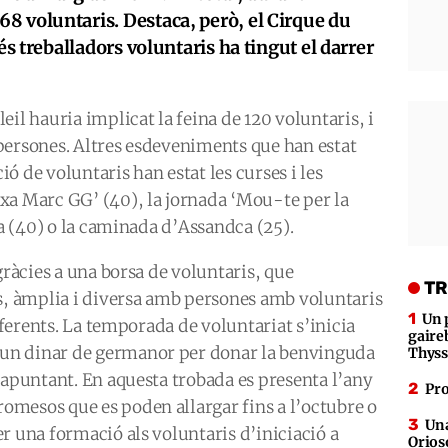
8 voluntaris. Destaca, però, el Cirque du
més treballadors voluntaris ha tingut el darrer
il hauria implicat la feina de 120 voluntaris, i
persones. Altres esdeveniments que han estat
ció de voluntaris han estat les curses i les
xa Marc GG’ (40), la jornada ‘Mou-te per la
na (40) o la caminada d’Assandca (25).
gràcies a una borsa de voluntaris, que
TR
us, àmplia i diversa amb persones amb voluntaris
Un 
diferents. La temporada de voluntariat s’inicia
gaire
un dinar de germanor per donar la benvinguda
Thys
 apuntant. En aquesta trobada es presenta l’any
Pro
mesos que es poden allargar fins a l’octubre o
Una
r una formació als voluntaris d’iniciació a
Orioso