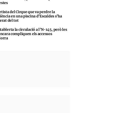
stes
rtista del Cirque que va perdre la
iència en una piscina d’Escaldes s’ha
erat del tot
tablerta la circulació a l’N-145, però les
encara compliquen els accessos
dorra