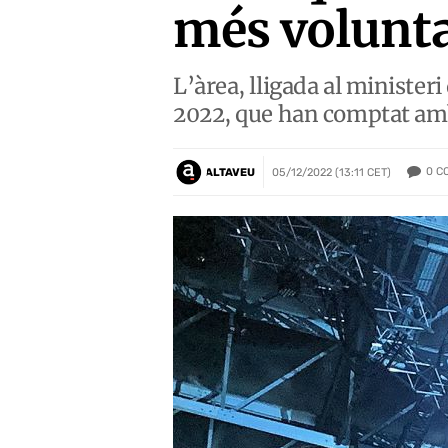
més volunta
L’àrea, lligada al ministeri
2022, que han comptat amb
0
C
ALTAVEU
05/12/2022 (13:11 CET)