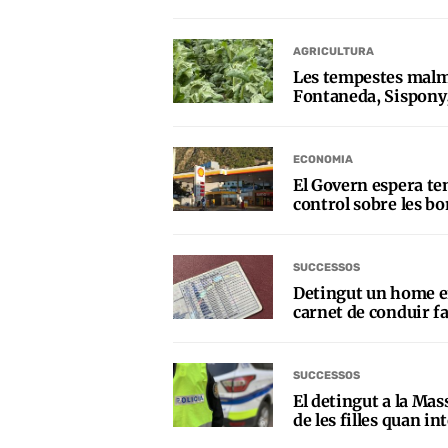
AGRICULTURA
Les tempestes malm
Fontaneda, Sispony,
ECONOMIA
El Govern espera ten
control sobre les bo
SUCCESSOS
Detingut un home 
carnet de conduir fa
SUCCESSOS
El detingut a la M
de les filles quan in