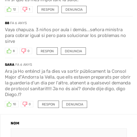
RESPON
DENUNCIA
12
1
88
FA 6 ANYS
Vaya chapuza. 3 niños por aula i demás...señora ministra
para cobrar igual si pero para solucionar los problemas no
sirve
RESPON
DENUNCIA
8
0
SARA
FA 6 ANYS
Ara ja Ho enténc! ja fa dies va sortir públicament la Consol
Major d"Andorra la Vella, que ells estaven preparats per obrir
la guarderia d'un dia per l'altre, atenent a qualsevol demanda
de protocol sanitari!!!!! Ja no és així? donde dije digo, digo
Diego.!?
RESPON
DENUNCIA
10
0
NOM