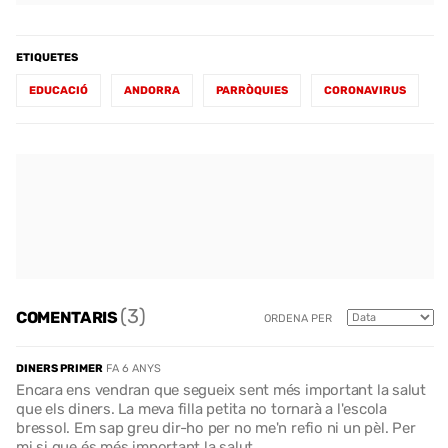
ETIQUETES
EDUCACIÓ
ANDORRA
PARRÒQUIES
CORONAVIRUS
(3)
COMENTARIS
ORDENA PER
DINERS PRIMER
FA 6 ANYS
Encara ens vendran que segueix sent més important la salut
que els diners. La meva filla petita no tornarà a l'escola
bressol. Em sap greu dir-ho per no me'n refio ni un pèl. Per
mi si que és més important la salut.