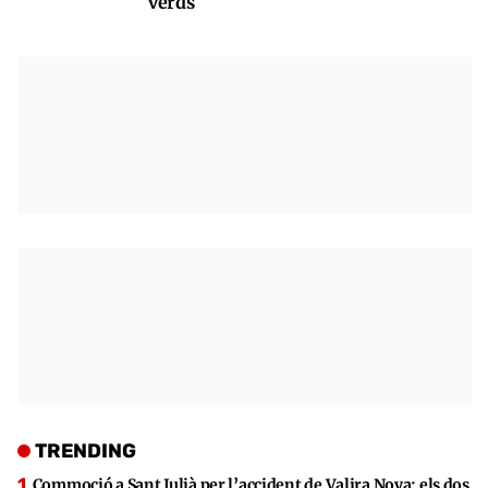
verds
TRENDING
Commoció a Sant Julià per l’accident de Valira Nova: els dos