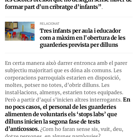
formar part d’un cribratge d’infants”
.
RELACIONAT
Tres infants per aula i educador
com a màxim en l'obertura de les
guarderies prevista per dilluns
En certa manera això darrer entronca amb el parer
subjectiu majoritari que es dóna als comuns. Les
corporacions parroquials estarien en disposició,
moltes, potser no totes, d’obrir dilluns. Les
instal·lacions, almenys, estarien totes equipades.
En
Però a partir d’aquí s’inicien altres interrogants.
no pocs casos, el personal de les guarderies
alimenten de voluntaris els ‘stops labs’ que
dilluns inicien la segona fase de tests
d’anticossos.
¿Com ho faran sense sis, vuit, deu,
dotze persones, en algunes parròquies?