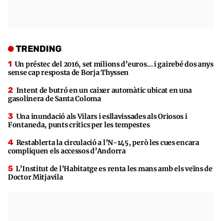
TRENDING
Un préstec del 2016, set milions d’euros… i gairebé dos anys
sense cap resposta de Borja Thyssen
Intent de butró en un caixer automàtic ubicat en una
gasolinera de Santa Coloma
Una inundació als Vilars i esllavissades als Oriosos i
Fontaneda, punts crítics per les tempestes
Restablerta la circulació a l’N-145, però les cues encara
compliquen els accessos d’Andorra
L’Institut de l’Habitatge es renta les mans amb els veïns de
Doctor Mitjavila