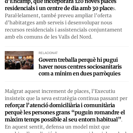
d’Encamp, que incorporarà 120 noves places
residencials i un centre de dia amb 30 place
s.
Paral·lelament, també preveu ampliar l’oferta
d’habitatges amb serveis i desenvolupar nous
recursos residencials i assistencials conjuntament
amb els comuns de les Valls del Nord.
RELACIONAT
Govern treballa perquè hi pugui
haver nous centres sociosanitaris
com a mínim en dues parròquies
Malgrat aquest increment de places, l’Executiu
insisteix que la seva estratègia continua passant per
reforçar l’atenció domiciliària i comunitària
perquè les persones grans “puguin romandre el
màxim temps possible al seu entorn habitual”
.
En aquest sentit, defensa un model mixt que