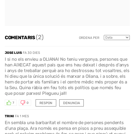
(2)
COMENTARIS
ORDENA PER
JOSE LUIS
FA 30 DIES
I si no els envieu a OLIANA! No teniu vergonya, persones que
han AIXECAT aquest país que ens heu deixat i després d'anys
i anys de treballar perquè ara ho destrosseu tot vosaltres, els
hi dieu que la única solució és marxar a Oliana, i a sobre, els
hem de portar els familiars i el centre mèdic més proper és a
la Seu. Quina ràbia em feu tots els polítics que només feu
que posar parxes! Plegueu ja!!!
RESPON
DENUNCIA
7
0
TRINI
FA 1 MES
En sembla una barbaritat el nombre de persones pendents
d'una plaça. Ara només es pensa en pisos a preu assequible
però el pròxim problema és fer-se gran i que ningú et pugui