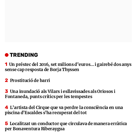
TRENDING
Un préstec del 2016, set milions d’euros… i gairebé dos anys
sense cap resposta de Borja Thyssen
Prostitució de barri
Una inundació als Vilars i esllavissades als Oriosos i
Fontaneda, punts crítics per les tempestes
L’artista del Cirque que va perdre la consciència en una
piscina d’Escaldes s’ha recuperat del tot
Localitzat un conductor que circulava de manera erràtica
per Bonaventura Riberaygua