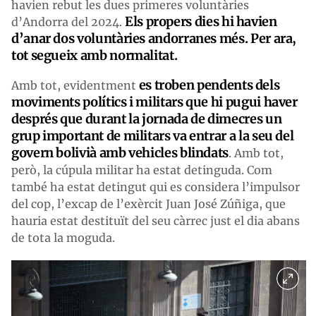
havien rebut les dues primeres voluntàries
Els propers dies hi havien
d’Andorra del 2024.
d’anar dos voluntàries andorranes més. Per ara,
tot segueix amb normalitat.
es troben pendents dels
Amb tot, evidentment
moviments polítics i militars que hi pugui haver
després que durant la jornada de dimecres un
grup important de militars va entrar a la seu del
govern bolivià amb vehicles blindats
. Amb tot,
però, la cúpula militar ha estat detinguda. Com
també ha estat detingut qui es considera l’impulsor
del cop, l’excap de l’exèrcit Juan José Zúñiga, que
hauria estat destituït del seu càrrec just el dia abans
de tota la moguda.