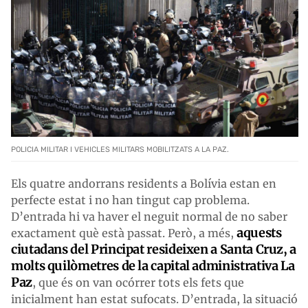
POLICIA MILITAR I VEHICLES MILITARS MOBILITZATS A LA PAZ.
Els quatre andorrans residents a Bolívia estan en
perfecte estat i no han tingut cap problema.
D’entrada hi va haver el neguit normal de no saber
aquests
exactament què està passat. Però, a més,
ciutadans del Principat resideixen a Santa Cruz, a
molts quilòmetres de la capital administrativa La
Paz
, que és on van ocórrer tots els fets que
inicialment han estat sufocats. D’entrada, la situació