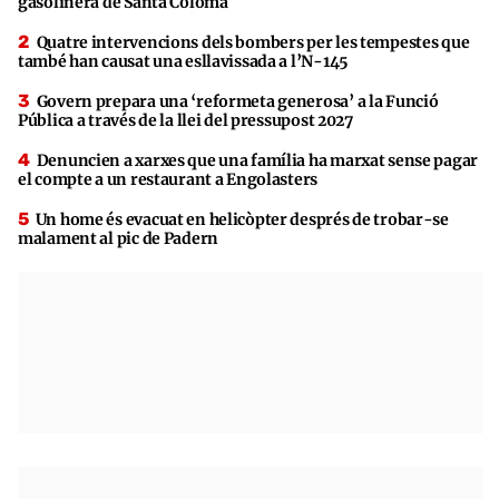
gasolinera de Santa Coloma
Quatre intervencions dels bombers per les tempestes que
també han causat una esllavissada a l’N-145
Govern prepara una ‘reformeta generosa’ a la Funció
Pública a través de la llei del pressupost 2027
Denuncien a xarxes que una família ha marxat sense pagar
el compte a un restaurant a Engolasters
Un home és evacuat en helicòpter després de trobar-se
malament al pic de Padern