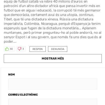
equip de futbol català va rebre 40 milions d'euros en
patrocini d'un altre dictador africà que pensa invertir més en
futbol que en aigua i educació, la corrupció té més germanor
que democràcia, certament avui és una utopia, continuo,
Tibet, que té una dictadura xinesa, Rússia una dictadura
imperialista, Colòmbia, Nicaragua, perquè d'Espanya ja tenim
espanyols que fugen de la dictadura monetària... Aplanem
muntanyes, però primer pregunteu-ho al poble andorrà, no al
senyor Espot i al seu govern, que només fa uns dies que és al
poder....
RESPON
DENUNCIA
30
3
MOSTRAR MÉS
NOM
CORREU ELECTRÒNIC