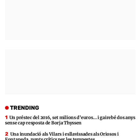
TRENDING
Un préstec del 2016, set milions d’euros… i gairebé dos anys
sense cap resposta de Borja Thyssen
Una inundació als Vilars i esllavissades als Oriosos i
Fontaneda, punts crítics per les tempestes