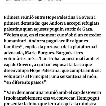
52
COMENTARIS
12/09/2025 (17:43 CET)
Primera reunió entre Hope Palestina i Govern i
primera demanda: que Andorra accepti refugiats
palestins quan aquests puguin sortir de Gaza.
“Volem que, en el moment que s’obri un corredor
humanitari, Andorra pugui acollir algunes
famílies”, explica la portaveu de la plataforma i
advocada, Maria Burgués. Burgués i tres
voluntàries més s’han trobat aquest matí amb el
cap de Govern, a qui han exposat la tasca que
desenvolupa Hope Palestina, que compta amb set
voluntaris al Principat i una seixantena al món,
“en diferents països”.
“Vam demanar una reunió amb el cap de Govern
i molt amablement ens va convocar. Hem pogut
presentar la feina que fem al cap i a la ministra