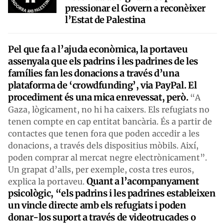
pressionar el Govern a reconèixer
l’Estat de Palestina
Pel que fa a l’ajuda econòmica, la portaveu
assenyala que els padrins i les padrines de les
famílies fan les donacions a través d’una
plataforma de ‘crowdfunding’, via PayPal. El
procediment és una mica enrevessat, però.
“A
Gaza, lògicament, no hi ha caixers. Els refugiats no
tenen compte en cap entitat bancària. És a partir de
contactes que tenen fora que poden accedir a les
donacions, a través dels dispositius mòbils. Així,
poden comprar al mercat negre electrònicament”.
Un grapat d’alls, per exemple, costa tres euros,
Quant a l’acompanyament
explica la portaveu.
psicològic, “els padrins i les padrines estableixen
un vincle directe amb els refugiats i poden
donar-los suport a través de videotrucades o