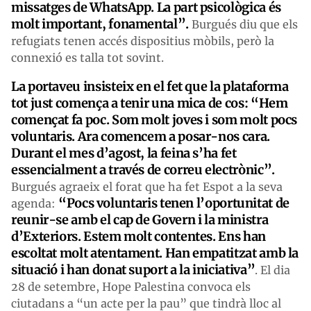
missatges de WhatsApp. La part psicològica és
molt important, fonamental”.
Burgués diu que els
refugiats tenen accés dispositius mòbils, però la
connexió es talla tot sovint.
La portaveu insisteix en el fet que la plataforma
tot just comença a tenir una mica de cos: “Hem
començat fa poc. Som molt joves i som molt pocs
voluntaris. Ara comencem a posar-nos cara.
Durant el mes d’agost, la feina s’ha fet
essencialment a través de correu electrònic”.
Burgués agraeix el forat que ha fet Espot a la seva
“Pocs voluntaris tenen l’oportunitat de
agenda:
reunir-se amb el cap de Govern i la ministra
d’Exteriors. Estem molt contentes. Ens han
escoltat molt atentament. Han empatitzat amb la
situació i han donat suport a la iniciativa”
. El dia
28 de setembre, Hope Palestina convoca els
ciutadans a “un acte per la pau” que tindrà lloc al