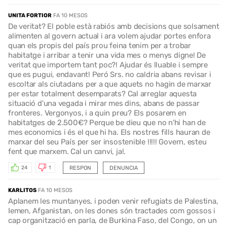
UNITA FORTIOR
FA 10 MESOS
De veritat? El poble està rabiós amb decisions que solsament
alimenten al govern actual i ara volem ajudar portes enfora
quan els propis del país prou feina tenim per a trobar
habitatge i arribar a tenir una vida mes o menys digne! De
veritat que importem tant poc?! Ajudar és lluable i sempre
que es pugui, endavant! Peró Srs. no caldria abans revisar i
escoltar als ciutadans per a que aquets no hagin de marxar
per estar totalment desemparats? Cal arreglar aquesta
situació d'una vegada i mirar mes dins, abans de passar
fronteres. Vergonyos, i a quin preu? Els posarem en
habitatges de 2.500€? Perque be dieu que no n'hi han de
mes economics i és el que hi ha. Els nostres fills hauran de
marxar del seu País per ser insostenible !!!!! Govern, esteu
fent que marxem. Cal un canvi, ja!.
RESPON
DENUNCIA
24
1
KARLITOS
FA 10 MESOS
Aplanem les muntanyes, i poden venir refugiats de Palestina,
Iemen, Afganistan, on les dones són tractades com gossos i
cap organització en parla, de Burkina Faso, del Congo, on un