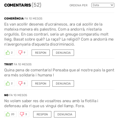
(52)
COMENTARIS
ORDENA PER
COHERÈNCIA
FA 10 MESOS
Es van acollir desenes d'ucrainesos, ara cal acollir de la
mateixa manera els palestins. Com a andorrà, n'estaria
orgullós. En cas contrari, seria un greuge comparatiu molt
lleig. Basat sobre què? La raça? La religió? Com a andorrà me
n'avergonyaria d'aquesta discriminació.
RESPON
DENUNCIA
2
9
TRIST
FA 10 MESOS
Quina pena de comentaris! Pensaba que al nostre pais la gent
era més solidaria i humana !
RESPON
DENUNCIA
2
8
NO
FA 10 MESOS
No volem saber res de vosaltres aneu amb la flotilla i
defenseu alla rl que us vingui del llamp. Fora.
RESPON
DENUNCIA
20
3