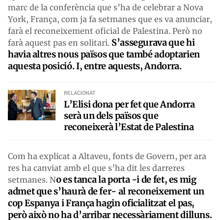
marc de la conferència que s’ha de celebrar a Nova
York, França, com ja fa setmanes que es va anunciar,
farà el reconeixement oficial de Palestina. Però no
S’assegurava que hi
farà aquest pas en solitari.
havia altres nous països que també adoptarien
aquesta posició. I, entre aquests, Andorra.
RELACIONAT
L’Elisi dona per fet que Andorra
serà un dels països que
reconeixerà l’Estat de Palestina
Com ha explicat a Altaveu, fonts de Govern, per ara
res ha canviat amb el que s’ha dit les darreres
o es tanca la porta -i de fet, es mig
setmanes. N
admet que s’haurà de fer- al reconeixement un
cop Espanya i França hagin oficialitzat el pas,
però això no ha d’arribar necessàriament dilluns.