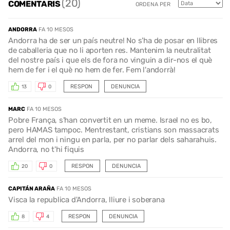
(20)
COMENTARIS
ORDENA PER
ANDORRA
FA 10 MESOS
Andorra ha de ser un país neutre! No s'ha de posar en llibres
de caballeria que no li aporten res. Mantenim la neutralitat
del nostre país i que els de fora no vinguin a dir-nos el què
hem de fer i el què no hem de fer. Fem l'andorrà!
RESPON
DENUNCIA
13
0
MARC
FA 10 MESOS
Pobre França, s'han convertit en un meme. Israel no es bo,
pero HAMAS tampoc. Mentrestant, cristians son massacrats
arrel del mon i ningu en parla, per no parlar dels saharahuis.
Andorra, no t'hi fiquis
RESPON
DENUNCIA
20
0
CAPITÁN ARAÑA
FA 10 MESOS
Visca la republica d'Andorra, lliure i soberana
RESPON
DENUNCIA
8
4