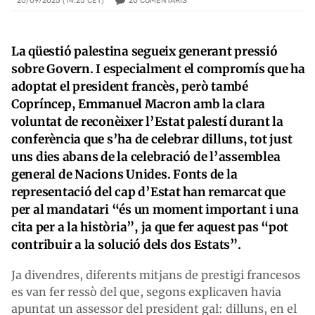
20
COMENTARIS
20/09/2025 (14:25 CET)
La qüestió palestina segueix generant pressió
sobre Govern. I especialment el compromís que ha
adoptat el president francès, però també
Copríncep, Emmanuel Macron amb la clara
voluntat de reconèixer l’Estat palestí durant la
conferència que s’ha de celebrar dilluns, tot just
uns dies abans de la celebració de l’assemblea
general de Nacions Unides. Fonts de la
representació del cap d’Estat han remarcat que
per al mandatari “és un moment important i una
cita per a la història”, ja que fer aquest pas “pot
contribuir a la solució dels dos Estats”.
Ja divendres, diferents mitjans de prestigi francesos
es van fer ressò del que, segons explicaven havia
apuntat un assessor del president gal: dilluns, en el