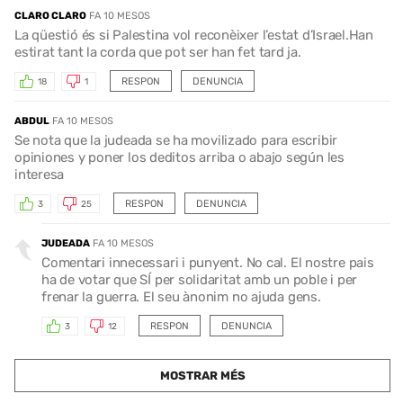
CLARO CLARO
FA 10 MESOS
La qüestió és si Palestina vol reconèixer l’estat d’Israel.Han
estirat tant la corda que pot ser han fet tard ja.
RESPON
DENUNCIA
18
1
ABDUL
FA 10 MESOS
Se nota que la judeada se ha movilizado para escribir
opiniones y poner los deditos arriba o abajo según les
interesa
RESPON
DENUNCIA
3
25
JUDEADA
FA 10 MESOS
Comentari innecessari i punyent. No cal. El nostre pais
ha de votar que SÍ per solidaritat amb un poble i per
frenar la guerra. El seu ànonim no ajuda gens.
RESPON
DENUNCIA
3
12
MOSTRAR MÉS