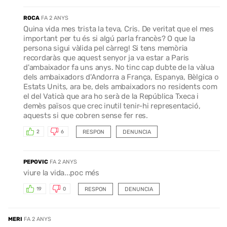
ROCA
FA 2 ANYS
Quina vida mes trista la teva, Cris. De veritat que el mes
important per tu és si algú parla francès? O que la
persona sigui vàlida pel càrreg! Si tens memòria
recordaràs que aquest senyor ja va estar a Paris
d'ambaixador fa uns anys. No tinc cap dubte de la vàlua
dels ambaixadors d'Andorra a França, Espanya, Bèlgica o
Estats Units, ara be, dels ambaixadors no residents com
el del Vaticà que ara ho serà de la República Txeca i
demès països que crec inutil tenir-hi representació,
aquests si que cobren sense fer res.
RESPON
DENUNCIA
2
6
PEPOVIC
FA 2 ANYS
viure la vida...poc més
RESPON
DENUNCIA
19
0
MERI
FA 2 ANYS