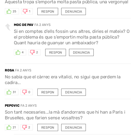
Aquesta tropa s'emporta molta pasta pública, una vergonya!
RESPON
DENUNCIA
25
1
MOC DE PAV
FA 2 ANYS
Si en comptes d'ells fossin uns altres, diries el mateix? O
el problema és que s'emportin molta pasta pública?
Quant hauria de guanyar un ambaixador?
RESPON
DENUNCIA
4
2
ROSA
FA 2 ANYS
No sabia que el càrrec era vitalici, no sigui que perdem la
cadira...
RESPON
DENUNCIA
31
0
PEPOVIC
FA 2 ANYS
Son tant necesaries...la mà d'andorrans que hi han a Paris i
Brusel·les, que farien sense vosaltres?
RESPON
DENUNCIA
21
2