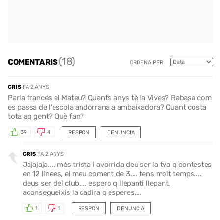
(18)
COMENTARIS
ORDENA PER
CRIS
FA 2 ANYS
Parla francés el Mateu? Quants anys tè la Vives? Rabasa com
es passa de l'escola andorrana a ambaixadora? Quant costa
tota aq gent? Què fan?
RESPON
DENUNCIA
39
4
CRIS
FA 2 ANYS
Jajajaja.... més trista i avorrida deu ser la tva q contestes
en 12 línees, el meu coment de 3.... tens molt temps....
deus ser del club.... espero q llepanti llepant,
aconsegueixis la cadira q esperes....
RESPON
DENUNCIA
1
1