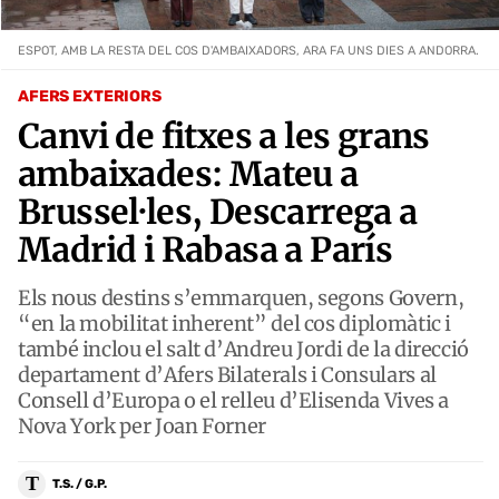
ESPOT, AMB LA RESTA DEL COS D'AMBAIXADORS, ARA FA UNS DIES A ANDORRA.
AFERS EXTERIORS
Canvi de fitxes a les grans
ambaixades: Mateu a
Brussel·les, Descarrega a
Madrid i Rabasa a París
Els nous destins s’emmarquen, segons Govern,
“en la mobilitat inherent” del cos diplomàtic i
també inclou el salt d’Andreu Jordi de la direcció
departament d’Afers Bilaterals i Consulars al
Consell d’Europa o el relleu d’Elisenda Vives a
Nova York per Joan Forner
T
T.S. / G.P.