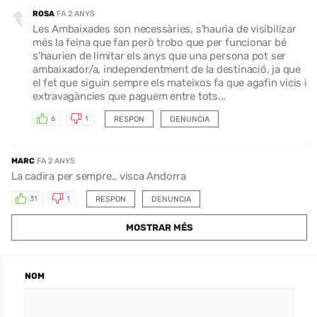
ROSA
FA 2 ANYS
Les Ambaixades son necessàries, s'hauria de visibilizar
més la feina que fan però trobo que per funcionar bé
s'haurien de limitar els anys que una persona pot ser
ambaixador/a, independentment de la destinació, ja que
el fet que siguin sempre els mateixos fa que agafin vicis i
extravagàncies que paguem entre tots...
RESPON
DENUNCIA
6
1
MARC
FA 2 ANYS
La cadira per sempre.. visca Andorra
RESPON
DENUNCIA
31
1
MOSTRAR MÉS
NOM