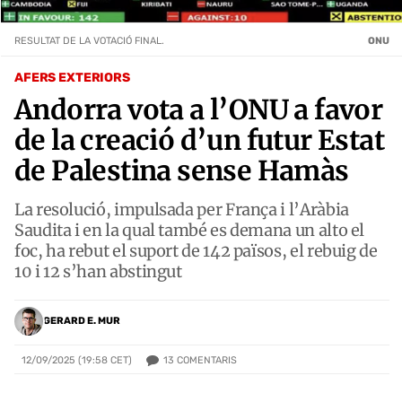
RESULTAT DE LA VOTACIÓ FINAL.
ONU
AFERS EXTERIORS
Andorra vota a l’ONU a favor
de la creació d’un futur Estat
de Palestina sense Hamàs
La resolució, impulsada per França i l’Aràbia
Saudita i en la qual també es demana un alto el
foc, ha rebut el suport de 142 països, el rebuig de
10 i 12 s’han abstingut
GERARD E. MUR
13
COMENTARIS
12/09/2025 (19:58 CET)