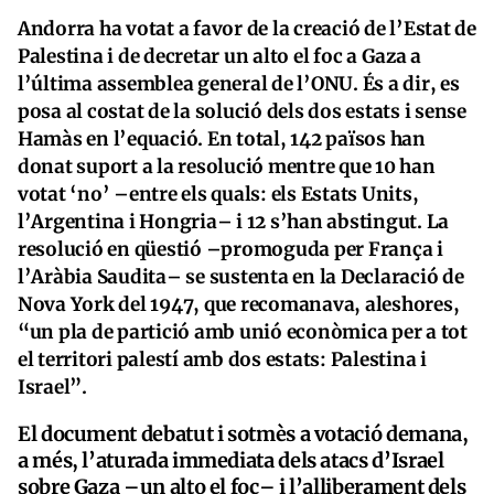
Andorra ha votat a favor de la creació de l’Estat de
Palestina i de decretar un alto el foc a Gaza a
l’última assemblea general de l’ONU. És a dir, es
posa al costat de la solució dels dos estats i sense
Hamàs en l’equació. En total, 142 països han
donat suport a la resolució mentre que 10 han
votat ‘no’ –entre els quals: els Estats Units,
l’Argentina i Hongria– i 12 s’han abstingut. La
resolució en qüestió –promoguda per França i
l’Aràbia Saudita– se sustenta en la Declaració de
Nova York del 1947, que recomanava, aleshores,
“un pla de partició amb unió econòmica per a tot
el territori palestí amb dos estats: Palestina i
Israel”.
El document debatut i sotmès a votació demana,
a més, l’aturada immediata dels atacs d’Israel
sobre Gaza –un alto el foc– i l’alliberament dels