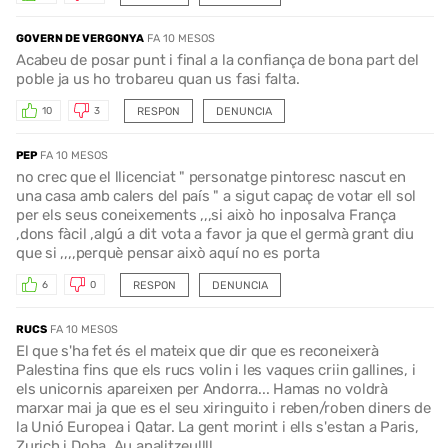
GOVERN DE VERGONYA
FA 10 MESOS
Acabeu de posar punt i final a la confiança de bona part del
poble ja us ho trobareu quan us fasi falta.
RESPON
DENUNCIA
10
3
PEP
FA 10 MESOS
no crec que el llicenciat " personatge pintoresc nascut en
una casa amb calers del país " a sigut capaç de votar ell sol
per els seus coneixements ,,,si això ho inposalva França
,dons fàcil ,algú a dit vota a favor ja que el germà grant diu
que si ,,,,perquè pensar això aquí no es porta
RESPON
DENUNCIA
6
0
RUCS
FA 10 MESOS
El que s'ha fet és el mateix que dir que es reconeixerà
Palestina fins que els rucs volin i les vaques criin gallines, i
els unicornis apareixen per Andorra... Hamas no voldrà
marxar mai ja que es el seu xiringuito i reben/roben diners de
la Unió Europea i Qatar. La gent morint i ells s'estan a Paris,
Zurich i Doha. Au analitzeu!!!!