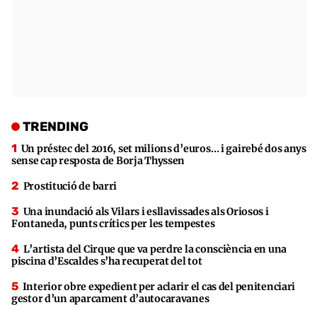
TRENDING
Un préstec del 2016, set milions d’euros… i gairebé dos anys
sense cap resposta de Borja Thyssen
Prostitució de barri
Una inundació als Vilars i esllavissades als Oriosos i
Fontaneda, punts crítics per les tempestes
L’artista del Cirque que va perdre la consciència en una
piscina d’Escaldes s’ha recuperat del tot
Interior obre expedient per aclarir el cas del penitenciari
gestor d’un aparcament d’autocaravanes