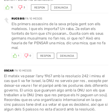
RESPON
DENUNCIA
15
3
RUCS BIS
FA 10 MESOS
Els primers assassins de la seva pròpia gent son ells
mateixos. I que els importa? Un raba. Ja estan els
tontets de torn que s’hi posaran… Guoita com els seus
germans musulmans no fan res, oi que no? Això ens
hauria de fer PENSAR una mica, dic una mica, que no fa
mal.
RESPON
DENUNCIA
1
0
OSCAR
FA 10 MESOS
El mateix va pasar l'any 1967 amb la resolucio 242 i mireu el
cas que li va fer Israel, la ONU no serveix per res , excepte per
deixar-se veure i fer el paripé amb les postures dels diferents
governs. El unics que guanyen algo amb la ONU son els que
treballen a la ONU (mes que res perque els hi paguen un sou).
Recordeu que es una organitzacio internacional en la que
cinc paissos tene dret a a vetar el que es decideixi, així que si
algun dels 5 paissos no esta d'acord amb la resolució,