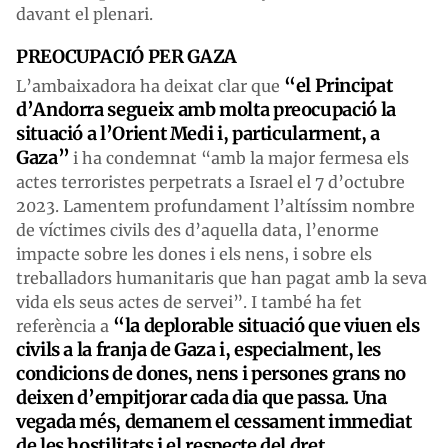
davant el plenari.
PREOCUPACIÓ PER GAZA
“el Principat
L’ambaixadora ha deixat clar que
d’Andorra segueix amb molta preocupació la
situació a l’Orient Medi i, particularment, a
Gaza”
i ha condemnat “amb la major fermesa els
actes terroristes perpetrats a Israel el 7 d’octubre
2023. Lamentem profundament l’altíssim nombre
de víctimes civils des d’aquella data, l’enorme
impacte sobre les dones i els nens, i sobre els
treballadors humanitaris que han pagat amb la seva
vida els seus actes de servei”. I també ha fet
“la deplorable situació que viuen els
referència a
civils a la franja de Gaza i, especialment, les
condicions de dones, nens i persones grans no
deixen d’empitjorar cada dia que passa. Una
vegada més, demanem el cessament immediat
de les hostilitats i el respecte del dret