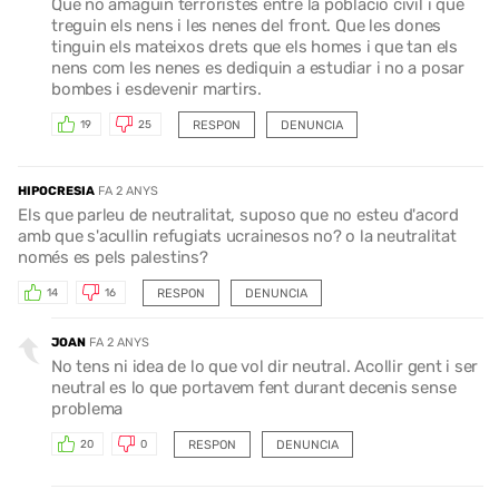
Que no amaguin terroristes entre la poblacio civil i que
treguin els nens i les nenes del front. Que les dones
tinguin els mateixos drets que els homes i que tan els
nens com les nenes es dediquin a estudiar i no a posar
bombes i esdevenir martirs.
RESPON
DENUNCIA
19
25
HIPOCRESIA
FA 2 ANYS
Els que parleu de neutralitat, suposo que no esteu d'acord
amb que s'acullin refugiats ucrainesos no? o la neutralitat
només es pels palestins?
RESPON
DENUNCIA
14
16
JOAN
FA 2 ANYS
No tens ni idea de lo que vol dir neutral. Acollir gent i ser
neutral es lo que portavem fent durant decenis sense
problema
RESPON
DENUNCIA
20
0