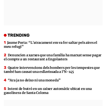
TRENDING
Jaume Porta: “L'atracament em va fer saltar pels aires el
meu refugi”
Denuncien a xarxes que una família ha marxat sense pagar
el compte a un restaurant a Engolasters
Quatre intervencions dels bombers per les tempestes que
també han causat una esllavissada a l’N-145
“Ara ja no deixo ni una moneda”
Intent de butró en un caixer automàtic ubicat en una
gasolinera de Santa Coloma