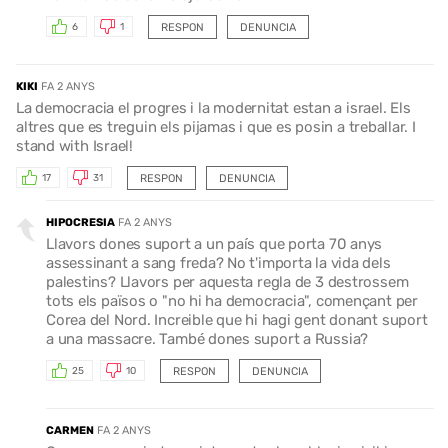
RESPON
DENUNCIA
6
1
KIKI
FA 2 ANYS
La democracia el progres i la modernitat estan a israel. Els
altres que es treguin els pijamas i que es posin a treballar. I
stand with Israel!
RESPON
DENUNCIA
17
31
HIPOCRESIA
FA 2 ANYS
Llavors dones suport a un país que porta 70 anys
assessinant a sang freda? No t'importa la vida dels
palestins? Llavors per aquesta regla de 3 destrossem
tots els països o "no hi ha democracia", començant per
Corea del Nord. Increible que hi hagi gent donant suport
a una massacre. També dones suport a Russia?
RESPON
DENUNCIA
25
10
CARMEN
FA 2 ANYS