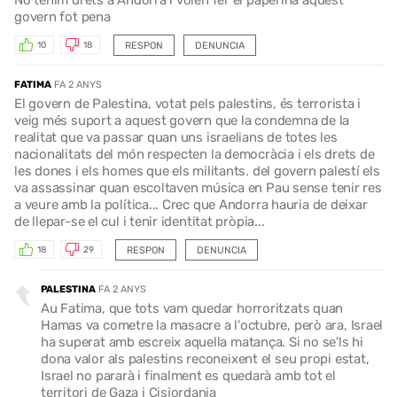
govern fot pena
RESPON
DENUNCIA
10
18
FATIMA
FA 2 ANYS
El govern de Palestina, votat pels palestins, és terrorista i
veig més suport a aquest govern que la condemna de la
realitat que va passar quan uns israelians de totes les
nacionalitats del món respecten la democràcia i els drets de
les dones i els homes que els militants. del govern palestí els
va assassinar quan escoltaven música en Pau sense tenir res
a veure amb la política... Crec que Andorra hauria de deixar
de llepar-se el cul i tenir identitat pròpia...
RESPON
DENUNCIA
18
29
PALESTINA
FA 2 ANYS
Au Fatima, que tots vam quedar horroritzats quan
Hamas va cometre la masacre a l'octubre, però ara, Israel
ha superat amb escreix aquella matança. Si no se'ls hi
dona valor als palestins reconeixent el seu propi estat,
Israel no pararà i finalment es quedarà amb tot el
territori de Gaza i Cisjordania