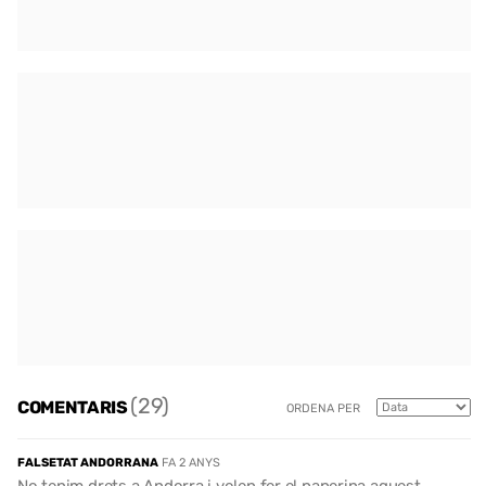
(29)
COMENTARIS
ORDENA PER
FALSETAT ANDORRANA
FA 2 ANYS
No tenim drets a Andorra i volen fer el paperina aquest