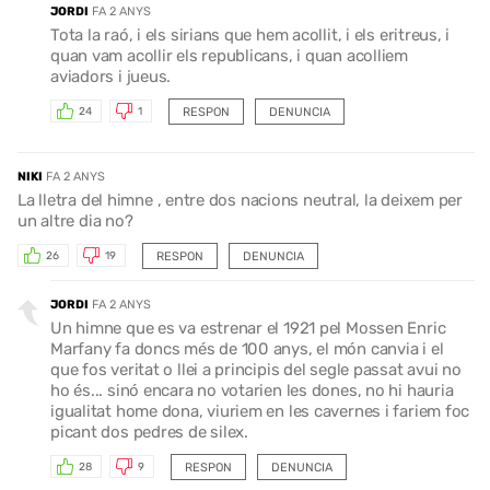
JORDI
FA 2 ANYS
Tota la raó, i els sirians que hem acollit, i els eritreus, i
quan vam acollir els republicans, i quan acolliem
aviadors i jueus.
RESPON
DENUNCIA
24
1
NIKI
FA 2 ANYS
La lletra del himne , entre dos nacions neutral, la deixem per
un altre dia no?
RESPON
DENUNCIA
26
19
JORDI
FA 2 ANYS
Un himne que es va estrenar el 1921 pel Mossen Enric
Marfany fa doncs més de 100 anys, el món canvia i el
que fos veritat o llei a principis del segle passat avui no
ho és... sinó encara no votarien les dones, no hi hauria
igualitat home dona, viuriem en les cavernes i fariem foc
picant dos pedres de silex.
RESPON
DENUNCIA
28
9