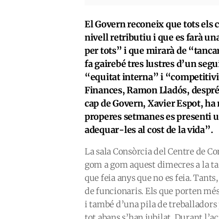
El Govern reconeix que tots el
nivell retributiu i que es farà u
per tots” i que mirarà de “tanca
fa gairebé tres lustres d’un seg
“equitat interna” i “competitivit
Finances, Ramon Lladós, després 
cap de Govern, Xavier Espot, ha
properes setmanes es presenti una
adequar-les al cost de la vida”.
La sala Consòrcia del Centre de Co
gom a gom aquest dimecres a la ta
que feia anys que no es feia. Tants
de funcionaris. Els que porten més 
i també d’una pila de treballadors 
tot abans s’han jubilat. Durant l’a