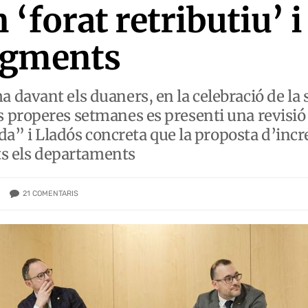
‘forat retributiu’ 
ugments
davant els duaners, en la celebració de la 
properes setmanes es presenti una revisió d
ida” i Lladós concreta que la proposta d’inc
ots els departaments
21
COMENTARIS