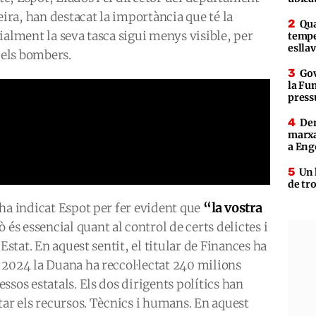
eira, han destacat la importància que té la
Qua
ialment la seva tasca sigui menys visible, per
tempe
eslla
dels bombers.
Gov
la Fun
press
Den
marxa
a Eng
Un 
de tr
“la vostra
 ha indicat Espot per fer evident que
ò és essencial quant al control de certs delictes i
Estat. En aquest sentit, el titular de Finances ha
 2024 la Duana ha reccol·lectat 240 milions
sos estatals. Els dos dirigents polítics han
tar els recursos. Tècnics i humans. En aquest