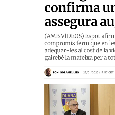
confirma un 
assegura a
(AMB VÍDEOS) Espot afirma 
compromís ferm que en les 
adequar-les al cost de la v
gairebé la mateixa per a t
TONI SOLANELLES
22/01/2025 (19:57 CET)