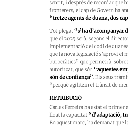
sentit, i després de recordar que h
fronterers, el cap de Govern ha an
“tretze agents de duana, dos cap
“s’ha d’acompanyar de
Tot plegat
que el 2025 serà, segons el direct
implementació del codi de duanes 
que la nova legislació s’aprovi el m
burocràtics” que permetrà, sobreto
“aquestes emp
autoritzat, que són
són de confiança”
. Els seus trà
“perquè agilitzin el trànsit de me
RETRIBUCIÓ
Carles Ferreira ha estat el primer 
“d’adaptació, t
lloat la capacitat
En aquest marc, ha demanat que la f