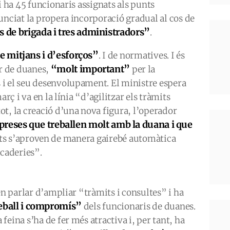
i ha 45 funcionaris assignats als punts
unciat la propera incorporació gradual al cos de
s de brigada i tres administradors”
.
 mitjans i d’esforços”
. I de normatives. I és
“molt important”
or de duanes,
per la
i el seu desenvolupament. El ministre espera
arç i va en la línia “d’agilitzar els tràmits
t, la creació d’una nova figura, l’operador
reses que treballen molt amb la duana i que
mits s’aproven de manera gairebé automàtica
rcaderies”.
en parlar d’ampliar “tràmits i consultes” i ha
reball i compromís”
dels funcionaris de duanes.
eina s’ha de fer més atractiva i, per tant, ha