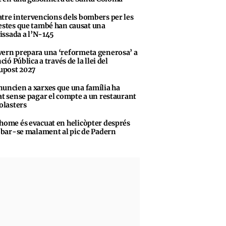
tre intervencions dels bombers per les
stes que també han causat una
vissada a l’N-145
ern prepara una ‘reformeta generosa’ a
ció Pública a través de la llei del
upost 2027
uncien a xarxes que una família ha
t sense pagar el compte a un restaurant
olasters
home és evacuat en helicòpter després
obar-se malament al pic de Padern