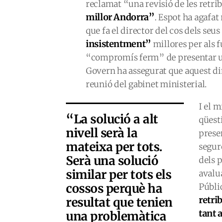
reclamat “una revisió de les retr
millor Andorra”
. Espot ha agafat
que fa el director del cos dels seus
insistentment”
millores per als 
“compromís ferm” de presentar una 
Govern ha assegurat que aquest dim
reunió del gabinet ministerial.
I el 
“La solució a alt
qüesti
nivell serà la
prese
mateixa per tots.
segur
Serà una solució
dels 
similar per tots els
avalu
cossos perquè ha
Públi
retri
resultat que tenien
tant 
una problemàtica