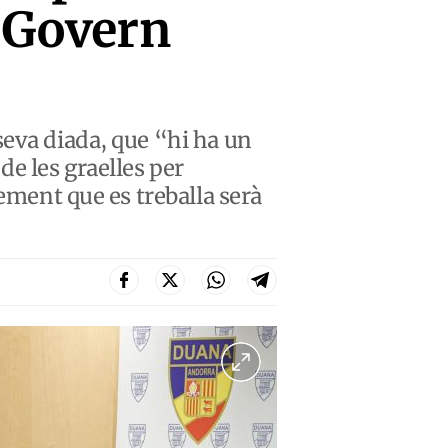
i Govern
seva diada, que “hi ha un
e les graelles per
rement que es treballa serà