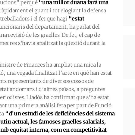
“una millor duana farà una
ibucions” perquè
 ràpidament el guant i tot elogiant la defensa
“estat
 treballadors i el fet que hagi
funcionaris del departament, ha parlat del
revisió de les graelles. De fet, el cap de
ecres s’havia analitzat la qüestió durant la
ministre de Finances ha ampliat una mica la
ó, una vegada finalitzat l’acte en què han estat
nts representants de diversos cossos de
etat andorrans i d’altres països, a preguntes
periodistes. Lladós ha confirmat que s’ha estat
ant una primera anàlisi feta per part de Funció
“d’un estudi de les deficiències del sistema
ca
butiu actual, les famoses graelles salarials,
amb equitat interna, com en competitivitat