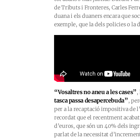
de Tributs i Fronteres, Carles Ferr
duana i els duaners encara que soc
exemple, que la dels policies o la 
“Vosaltres no aneu a les cases”
,
tasca passa desapercebuda”
, per
per a la recaptació impositiva de l’
recordat que el recentment acabat
d’euros, que són un 40% dels ingres
parlat de la necessitat d’incremen