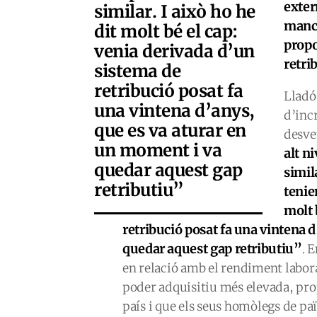
exte
similar. I això ho he
manca
dit molt bé el cap:
propo
venia derivada d’un
retri
sistema de
retribució posat fa
Lladó
una vintena d’anys,
d’inc
que es va aturar en
desve
un moment i va
alt n
quedar aquest gap
simil
retributiu”
tenie
molt 
retribució posat fa una vintena 
quedar aquest gap retributiu”
. 
en relació amb el rendiment labora
poder adquisitiu més elevada, pro
país i que els seus homòlegs de paï