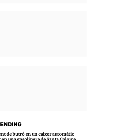
ENDING
ent de butró en un caixer automàtic
t en una gasolinera de Santa Coloma