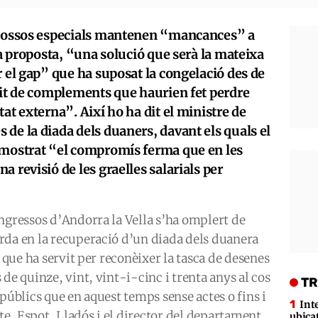
s cossos especials mantenen “mancances” a
na proposta, “una solució que serà la mateixa
r el gap” que ha suposat la congelació des de
uit de complements que haurien fet perdre
at externa”. Així ho ha dit el ministre de
de la diada dels duaners, davant els quals el
 mostrat “el compromís ferma que en les
 revisió de les graelles salarials per
ngressos d’Andorra la Vella s’ha omplert de
rda en la recuperació d’un diada dels duanera
, que ha servit per reconèixer la tasca de desenes
de quinze, vint, vint-i-cinc i trenta anys al cos
TR
públics que en aquest temps sense actes o fins i
Int
cte, Espot, Lladós i el director del departament
ubica