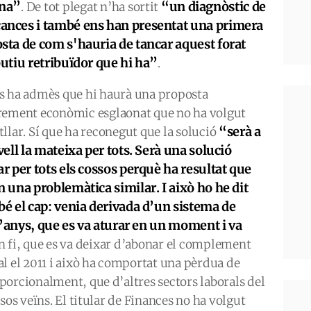
rna”
“un diagnòstic de
. De tot plegat n’ha sortit
nces i també ens han presentat una primera
sta de com s'hauria de tancar aquest forat
butiu retribuïdor que hi ha”
.
s ha admès que hi haurà una proposta
rement econòmic esglaonat que no ha volgut
“serà a
tllar. Sí que ha reconegut que la solució
ivell la mateixa per tots. Serà una solució
ar per tots els cossos perquè ha resultat que
n una problemàtica similar. I això ho he dit
bé el cap: venia derivada d’un sistema de
d’anys, que es va aturar en un moment i va
En fi, que es va deixar d’abonar el complement
l el 2011 i això ha comportat una pèrdua de
porcionalment, que d’altres sectors laborals del
sos veïns. El titular de Finances no ha volgut