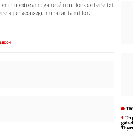
er trimestre amb gairebé 11 milions de benefici
ència per aconseguir una tarifa millor.
ELECOM
TR
Un 
gaire
Thys