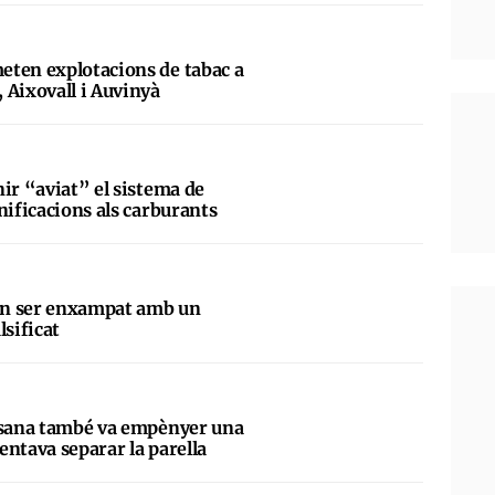
eten explotacions de tabac a
 Aixovall i Auvinyà
ir “aviat” el sistema de
nificacions als carburants
en ser enxampat amb un
lsificat
assana també va empènyer una
tentava separar la parella