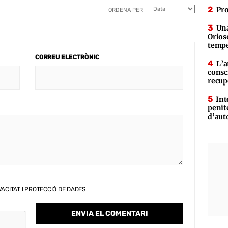
Pro
ORDENA PER
Una
Orioso
tempe
CORREU ELECTRÒNIC
L’a
consc
recup
Int
penit
d’aut
VACITAT I PROTECCIÓ DE DADES