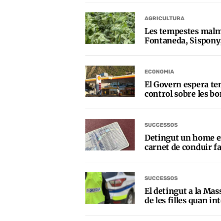
AGRICULTURA
Les tempestes malm
Fontaneda, Sispony,
ECONOMIA
El Govern espera ten
control sobre les bo
SUCCESSOS
Detingut un home 
carnet de conduir fa
SUCCESSOS
El detingut a la M
de les filles quan in