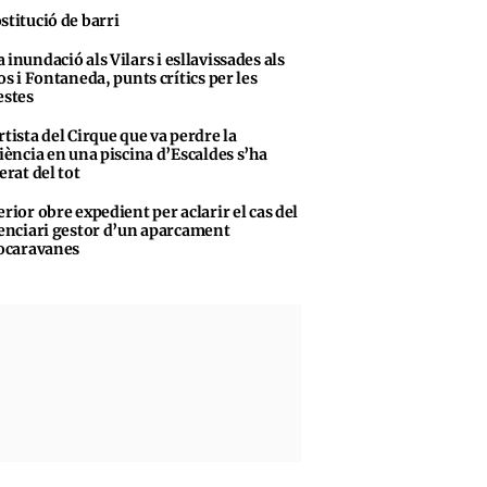
stitució de barri
 inundació als Vilars i esllavissades als
s i Fontaneda, punts crítics per les
stes
rtista del Cirque que va perdre la
iència en una piscina d’Escaldes s’ha
erat del tot
erior obre expedient per aclarir el cas del
enciari gestor d’un aparcament
ocaravanes