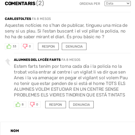
(2)
COMENTARIS
ORDENA PER
CARLESTOLTES
FA 8 MESOS
Aquestes notícies no s'han de publicar, tingueu una mica de
seny si us plau. Si l'estan buscant i el vol pillar la policia, no
ho ha de saber mirant el diari. És prou bàsic no ?
RESPON
DENUNCIA
33
0
ALUMNES DEL LYCÉE FARTS
FA 8 MESOS
Estem farts tením por torna cada día i la policía no la
trobat volia entrar al centre i un vigilat li va dir que sen
Anes i la va amenaçar en pegar el vigilant sol volem Pau
no tenir que estar penden de si está el home TOTS ELS
ALUMNES VOLEM ESTUDIAR EN UN CENTRE SENSE
PROBLEMES ELS VIDRES TINDRIEN QUE ESTÁ TINTATS
RESPON
DENUNCIA
8
0
NOM