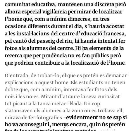
comunitat educativa, mantenen una discreta però
alhora especial vigilància per mirar de localitzar
l’home que, com a mínim dimecres, en tres
ocasions diferents durant el dia, s’hauria acostat
a les instal·lacions del centre d’educació francesa,
pel cantó del passeig del riu, hi hauria intentat fer
fotos als alumnes del centre. Hi ha elements de la
recerca que per prudència no es fan públics però
que podrien contribuir a la localització de l’home.
D’entrada, de trobar-lo, el que es pretén es demanar
explicacions a aquest home. Els estudiants no tenen
dubte que, com a mínim, intentava fer fotos dels
nois i les noies. Mirant d’atraure la seva curiositat
tot picant a la tanca metacril·lada. Un cop
s’atansaven els alumnes a la zona on es trobava ell,
evidentment no se sap si
mirava de fer fotografies -
ho va aconseguir i, menys encara, quin ús pretén