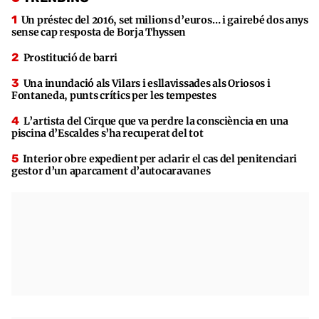
Un préstec del 2016, set milions d’euros… i gairebé dos anys
sense cap resposta de Borja Thyssen
Prostitució de barri
Una inundació als Vilars i esllavissades als Oriosos i
Fontaneda, punts crítics per les tempestes
L’artista del Cirque que va perdre la consciència en una
piscina d’Escaldes s’ha recuperat del tot
Interior obre expedient per aclarir el cas del penitenciari
gestor d’un aparcament d’autocaravanes