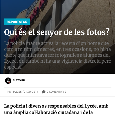
REPORTATGE
Qui és el senyor de les fotos?
La policia manté activa la recerca d’un home que
com a mínim dimecres, en tres ocasions, no hi ha
dubte que intentava fer fotografies a alumnes del
Lycée, on també hi ha una vigilància discreta però
especial
ALTAVEU
2
COMENTARIS
14/11/2025 (21:30 CET)
La policia i diversos responsables del Lycée, amb
una àmplia col·laboració ciutadana i de la