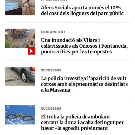
Afers Socials aporta només el 10%
del cost dels lloguers del parc públic
MEDI AMBIENT
Una inundació als Vilars i
esllavissades als Oriosos i Fontaneda,
punts crítics per les tempestes
SUCCESSOS
La policia investiga l’aparició de vuit
cotxes amb els pneumàtics desinflats
a la Massana
SUCCESSOS
El troba la policia deambulant
cercant la dona i acaba detingut per
haver-la agredit prèviament