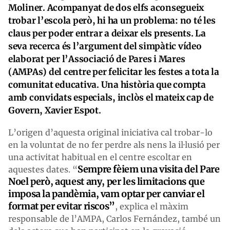
Moliner. Acompanyat de dos elfs aconsegueix
trobar l’escola però, hi ha un problema: no té les
claus per poder entrar a deixar els presents. La
seva recerca és l’argument del simpàtic vídeo
elaborat per l’Associació de Pares i Mares
(AMPAs) del centre per felicitar les festes a tota la
comunitat educativa. Una història que compta
amb convidats especials, inclòs el mateix cap de
Govern, Xavier Espot.
L’origen d’aquesta original iniciativa cal trobar-lo
en la voluntat de no fer perdre als nens la il·lusió per
una activitat habitual en el centre escoltar en
Sempre fèiem una visita del Pare
aquestes dates. “
Noel però, aquest any, per les limitacions que
imposa la pandèmia, vam optar per canviar el
format per evitar riscos”
, explica el màxim
responsable de l’AMPA, Carlos Fernández, també un