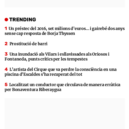
TRENDING
Un préstec del 2016, set milions d’euros… i gairebé dos anys
sense cap resposta de Borja Thyssen
Prostitució de barri
Una inundació als Vilars i esllavissades als Oriosos i
Fontaneda, punts crítics per les tempestes
L’artista del Cirque que va perdre la consciència en una
piscina d’Escaldes s’ha recuperat del tot
Localitzat un conductor que circulava de manera erràtica
per Bonaventura Riberaygua