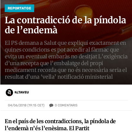
REPORTATGE
La contradicció de la píndola
de l’endemà
El PS demana a Salut que expliqui exactament en
quines condicions es pot accedir al fàrmac que
evita un eventual embaràs no desitjat L’exigència
d’una recepta que l’embalatge del propi
medicament recorda que no és necessària seria el
resultat d’una ‘vella’ notificació ministerial
ALTAVEU
0
COMENTARIS
04/06/2018 (19:15 CET)
En el país de les contradiccions, la píndola de
l’endemà n’és l’enèsima. El Partit