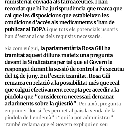
ministerial enviada als farmacèutics. I han
recordat que hi ha jurisprudència que marca que
cal que les disposicions que estableixen les
condicions d’accés als medicaments s’han de
publicar al BOPA
i que tots els potencials usuaris
han d’estar al cas dels requisits necessaris.
la parlamentària Rosa Gili ha
Sia com vulgui,
tramitat aquest dilluns mateix una pregunta
davant la Sindicatura per tal que el Govern la
respongui durant la sessió de control a l’executiu
del 14 de juny.
En l’escrit tramitat, Rosa Gili
remarca en relació a la possibilitat més que real
que calgui efectivament recepta per accedir a la
píndola que “considerem necessari demanar
aclariments sobre la qüestió”
. Per això, pregunta
en primer lloc si “es permet al país la venda de la
píndola de l’endemà” i “qui la pot administrar”.
També reclama que el Govern expliqui en seu