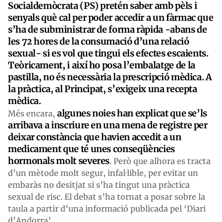
Socialdemòcrata (PS) pretén saber amb pèls i
senyals què cal per poder accedir a un fàrmac que
s’ha de subministrar de forma ràpida -abans de
les 72 hores de la consumació d’una relació
sexual- si es vol que tingui els efectes escaients.
Teòricament, i així ho posa l’embalatge de la
pastilla, no és necessària la prescripció mèdica. A
la pràctica, al Principat, s’exigeix una recepta
mèdica.
algunes noies han explicat que se’ls
Més encara,
arribava a inscriure en una mena de registre per
deixar constància que havien accedit a un
medicament que té unes conseqüències
hormonals molt severes
. Però que alhora es tracta
d’un mètode molt segur, infal·lible, per evitar un
embaràs no desitjat si s’ha tingut una pràctica
sexual de risc. El debat s’ha tornat a posar sobre la
taula a partir d’una informació publicada pel ‘Diari
d’Andorra’.