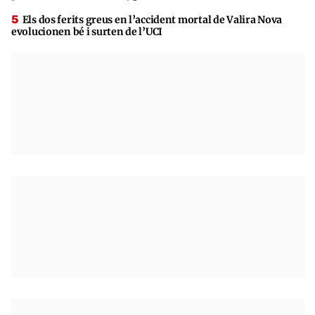
Els dos ferits greus en l’accident mortal de Valira Nova
evolucionen bé i surten de l’UCI