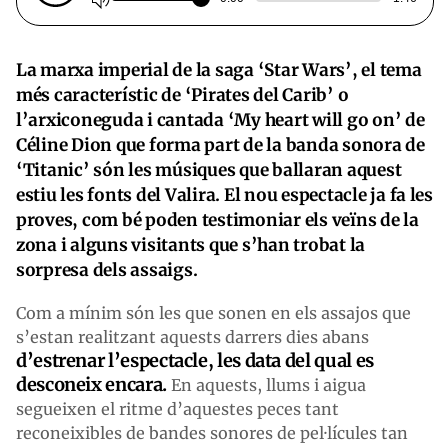
La marxa imperial de la saga ‘Star Wars’, el tema
més característic de ‘Pirates del Carib’ o
l’arxiconeguda i cantada ‘
My heart will go on’
de
Céline Dion que forma part de la banda sonora de
‘Titanic’ són les músiques que ballaran aquest
estiu les fonts del Valira. El nou espectacle ja fa les
proves, com bé poden testimoniar els veïns de la
zona i alguns visitants que s’han trobat la
sorpresa dels assaigs.
Com a mínim són les que sonen en els assajos que
s’estan realitzant aquests darrers dies abans
d’estrenar l’espectacle, les data del qual es
desconeix encara.
En aquests, llums i aigua
segueixen el ritme d’aquestes peces tant
reconeixibles de bandes sonores de pel·lícules tan