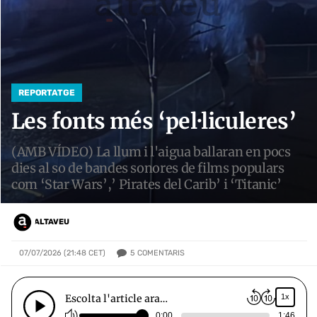
REPORTATGE
Les fonts més ‘pel·liculeres’
(AMB VÍDEO) La llum i l'aigua ballaran en pocs
dies al so de bandes sonores de films populars
com ‘Star Wars’,’ Pirates del Carib’ i ‘Titanic’
ALTAVEU
5
COMENTARIS
07/07/2026 (21:48 CET)
Escolta l'article ara…
1x
0:00
1:46