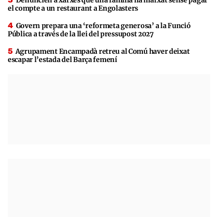
Denuncien a xarxes que una família ha marxat sense pagar
el compte a un restaurant a Engolasters
Govern prepara una ‘reformeta generosa’ a la Funció
Pública a través de la llei del pressupost 2027
Agrupament Encampadà retreu al Comú haver deixat
escapar l’estada del Barça femení