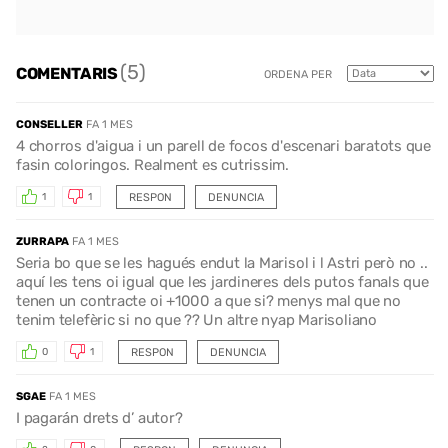
(5)
COMENTARIS
ORDENA PER
CONSELLER
FA 1 MES
4 chorros d'aigua i un parell de focos d'escenari baratots que
fasin coloringos. Realment es cutrissim.
RESPON
DENUNCIA
1
1
ZURRAPA
FA 1 MES
Seria bo que se les hagués endut la Marisol i l Astri però no ..
aquí les tens oi igual que les jardineres dels putos fanals que
tenen un contracte oi +1000 a que si? menys mal que no
tenim telefèric si no que ?? Un altre nyap Marisoliano
RESPON
DENUNCIA
0
1
SGAE
FA 1 MES
I pagarán drets d’ autor?