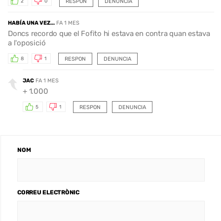
RESPON
DENUNCIA
2
0
HABÍA UNA VEZ...
FA 1 MES
Doncs recordo que el Fofito hi estava en contra quan estava
a l'oposició
RESPON
DENUNCIA
8
1
JAC
FA 1 MES
+ 1.000
RESPON
DENUNCIA
5
1
NOM
CORREU ELECTRÒNIC