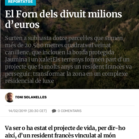
REPORTATGE
El Forn dels divuit milions
d’euros
Surten a subhasta dotze parcel·les que sumen
més de 20.500 metres quadrats al veïnat
canillenc, que inclouen la borda protegida
Jaumina i un xaletEls terrenys formen part d’un
projecte que fa molts anys un resident francès va
perseguir: transformar la zona en un complexe
residencial de luxe
TONI SOLANELLES
0
COMENTARIS
14/02/2019 (20:30 CET)
Va ser o ha estat el projecte de vida, per dir-ho
així, d’un resident francès vinculat al món