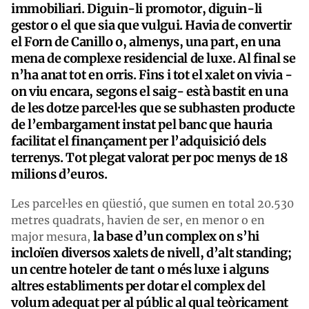
immobiliari. Diguin-li promotor, diguin-li
gestor o el que sia que vulgui. Havia de convertir
el Forn de Canillo o, almenys, una part, en una
mena de complexe residencial de luxe. Al final se
n’ha anat tot en orris. Fins i tot el xalet on vivia -
on viu encara, segons el saig- està bastit en una
de les dotze parcel·les que se subhasten producte
de l’embargament instat pel banc que hauria
facilitat el finançament per l’adquisició dels
terrenys. Tot plegat valorat per poc menys de 18
milions d’euros.
Les parcel·les en qüestió, que sumen en total 20.530
metres quadrats, havien de ser, en menor o en
la base d’un complex on s’hi
major mesura,
incloïen diversos xalets de nivell, d’alt standing;
un centre hoteler de tant o més luxe i alguns
altres establiments per dotar el complex del
volum adequat per al públic al qual teòricament