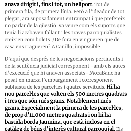
anava dirigit i, fins i tot, un heliport
. Tot de
primera fila, de primera línia. Però a l’ideador de tot
plegat, ara suposadament entrampat i que prefereix
no parlar de la qüestió, va veure com els suports que
tenia li acabaven fallant i les traves parroquialistes
creixien com bolets. ¿De fora en vingueren que de
casa ens tragueren? A Canillo, impossible.
D’aquí que després de les negociacions pertinents i
de la sentència judicial corresponent -amb els autes
d’execució que hi anaven associats- MoraBanc ha
posat en marxa l’embargament i corresponent
Hi ha
subhasta de les parcel·les i quatre servituds.
nou parcel·les que volten els 500 metres quadrats
i tres que són més grans. Notablement més
grans. Especialment la primera de les parcel·les,
de prop d’11.000 metres quadrats i on hi ha
bastida borda Jaumina, que està inclosa en el
catàleg de béns d’interès cultural parroquial.
Els