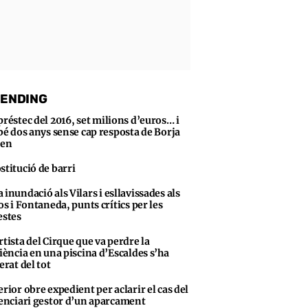
ENDING
préstec del 2016, set milions d’euros… i
bé dos anys sense cap resposta de Borja
sen
stitució de barri
 inundació als Vilars i esllavissades als
s i Fontaneda, punts crítics per les
stes
rtista del Cirque que va perdre la
iència en una piscina d’Escaldes s’ha
erat del tot
erior obre expedient per aclarir el cas del
enciari gestor d’un aparcament