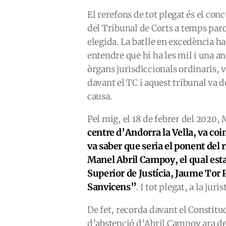
El rerefons de tot plegat és el con
del Tribunal de Corts a temps parc
elegida. La batlle en excedència ha
entendre que hi ha les mil i una a
òrgans jurisdiccionals ordinaris, 
davant el TC i aquest tribunal va
causa.
Pel mig, el 18 de febrer del 2020,
centre d’Andorra la Vella, va co
va saber que seria el ponent del
Manel Abril Campoy, el qual est
Superior de Justícia, Jaume Tor P
Sanvicens”
. I tot plegat, a la jur
De fet, recorda davant el Constituc
d’abstenció d’Abril Campoy ara de