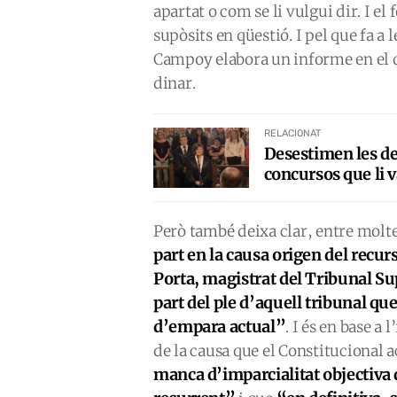
apartat o com se li vulgui dir. I el
supòsits en qüestió. I pel que fa a
Campoy elabora un informe en el q
dinar.
RELACIONAT
Desestimen les de
concursos que li 
Però també deixa clar, entre molte
part en la causa origen del recu
Porta, magistrat del Tribunal Sup
part del ple d’aquell tribunal que
d’empara actual”
. I és en base a
de la causa que el Constitucional 
manca d’imparcialitat objectiva d