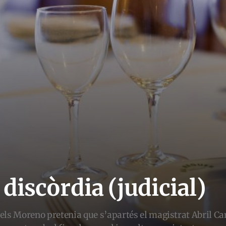
 discòrdia (judicial)
els Moreno pretenia que s’apartés el magistrat Abril C