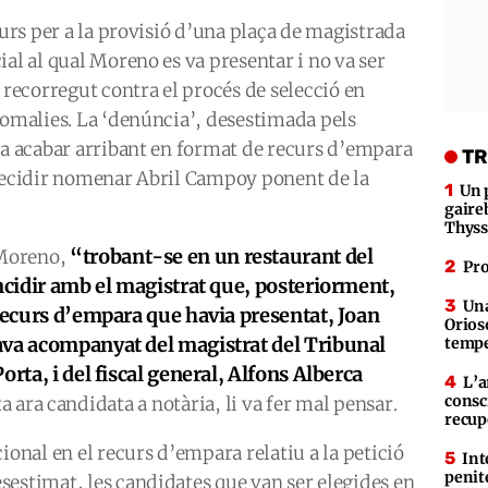
curs per a la provisió d’una plaça de magistrada
ial al qual Moreno es va presentar i no va ser
 recorregut contra el procés de selecció en
nomalies. La ‘denúncia’, desestimada pels
va acabar arribant en format de recurs d’empara
TR
 decidir nomenar Abril Campoy ponent de la
Un 
gaire
Thys
“trobant-se en un restaurant del
 Moreno,
Pro
incidir amb el magistrat que, posteriorment,
Una
 recurs d’empara que havia presentat, Joan
Orioso
ava acompanyat del magistrat del Tribunal
tempe
orta, i del fiscal general, Alfons Alberca
L’a
consc
ista ara candidata a notària, li va fer mal pensar.
recup
ional en el recurs d’empara relatiu a la petició
Int
penit
sestimat, les candidates que van ser elegides en