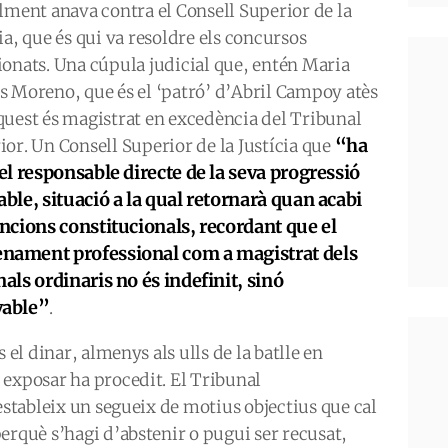
alment anava contra el Consell Superior de la
ia, que és qui va resoldre els concursos
ionats. Una cúpula judicial que, entén Maria
s Moreno, que és el ‘patró’ d’Abril Campoy atès
quest és magistrat en excedència del Tribunal
“ha
ior. Un Consell Superior de la Justícia que
 el responsable directe de la seva progressió
able, situació a la qual retornarà quan acabi
uncions constitucionals, recordant que el
ament professional com a magistrat dels
nals ordinaris no és indefinit, sinó
vable”
.
 el dinar, almenys als ulls de la batlle en
 exposar ha procedit. El Tribunal
estableix un segueix de motius objectius que cal
erquè s’hagi d’abstenir o pugui ser recusat,