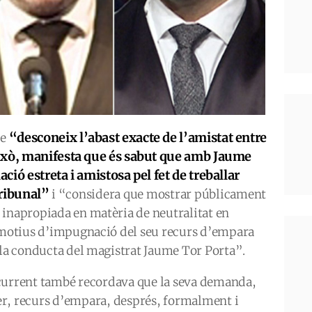
“desconeix l’abast exacte de l’amistat entre
ue
ixò, manifesta que és sabut que amb Jaume
ió estreta i amistosa pel fet de treballar
tribunal”
i “considera que mostrar públicament
 inapropiada en matèria de neutralitat en
s motius d’impugnació del seu recurs d’empara
 la conducta del magistrat Jaume Tor Porta”.
current també recordava que la seva demanda,
r, recurs d’empara, després, formalment i