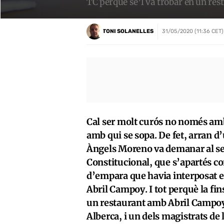
TC perquè se’l va trobar en un res
TONI SOLANELLES
31/05/2020 (11:36 CET)
Cal ser molt curós no només amb 
amb qui se sopa. De fet, arran d’
Àngels Moreno va demanar al seu 
Constitucional, que s’apartés c
d’empara que havia interposat e
Abril Campoy. I tot perquè la fins
un restaurant amb Abril Campoy,
Alberca, i un dels magistrats de 