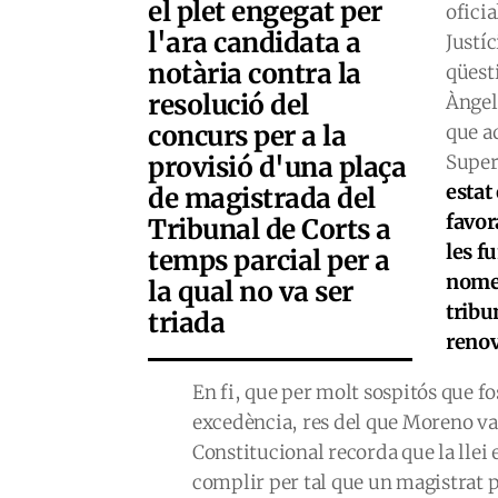
el plet engegat per
ofici
l'ara candidata a
Justíc
notària contra la
qüest
resolució del
Àngel
concurs per a la
que a
provisió d'una plaça
Super
estat
de magistrada del
favor
Tribunal de Corts a
les f
temps parcial per a
nomen
la qual no va ser
tribu
triada
reno
En fi, que per molt sospitós que fos
excedència, res del que Moreno va
Constitucional recorda que la llei 
complir per tal que un magistrat p