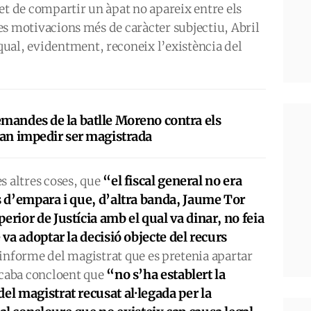
 fet de compartir un àpat no apareix entre els
 les motivacions més de caràcter subjectiu, Abril
ual, evidentment, reconeix l’existència del
mandes de la batlle Moreno contra els
van impedir ser magistrada
“el fiscal general no era
s altres coses, que
rs d’empara i que, d’altra banda, Jaume Tor
erior de Justícia amb el qual va dinar, no feia
 va adoptar la decisió objecte del recurs
 l’informe del magistrat que es pretenia apartar
“no s’ha establert la
acaba concloent que
el magistrat recusat al·legada per la