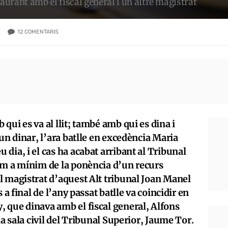
taurant amb el fiscal general i un altre magistrat
12
COMENTARIS
qui es va al llit; també amb qui es dina i
un dinar, l’ara batlle en excedència Maria
dia, i el cas ha acabat arribant al Tribunal
om a mínim de la ponència d’un recurs
l magistrat d’aquest Alt tribunal Joan Manel
 a final de l’any passat batlle va coincidir en
 que dinava amb el fiscal general, Alfons
la sala civil del Tribunal Superior, Jaume Tor.