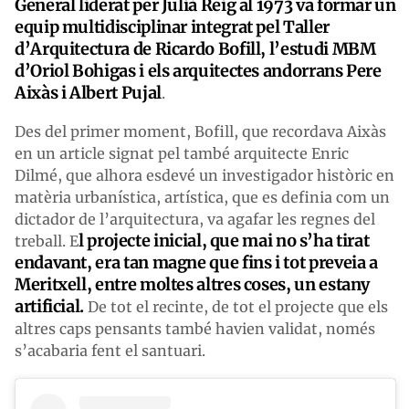
General liderat per Julià Reig al 1973 va formar un
equip multidisciplinar integrat pel Taller
d’Arquitectura de Ricardo Bofill, l’estudi MBM
d’Oriol Bohigas i els arquitectes andorrans Pere
Aixàs i Albert Pujal
.
Des del primer moment, Bofill, que recordava Aixàs
en un article signat pel també arquitecte Enric
Dilmé, que alhora esdevé un investigador històric en
matèria urbanística, artística, que es definia com un
dictador de l’arquitectura, va agafar les regnes del
l projecte inicial, que mai no s’ha tirat
treball. E
endavant, era tan magne que fins i tot preveia a
Meritxell, entre moltes altres coses, un estany
artificial.
De tot el recinte, de tot el projecte que els
altres caps pensants també havien validat, només
s’acabaria fent el santuari.