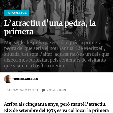
REPORTATGE
L’atractiu d’una pedra, la
primera
Mig segle després que es col·loqués la primera
pedra del que seria el nou Santuari de Meritxell,
situada just sota l’altar, aquest racó és un dels que
aixeca més curiositat pels centenars de visitants
que visiten la basílica menor
TONI SOLANELLES
2
COMENTARIS
04/09/2024 (21:27 CET)
Arriba als cinquanta anys, però manté l’atractiu.
El 8 de setembre del 1974 es va col·locar la primera