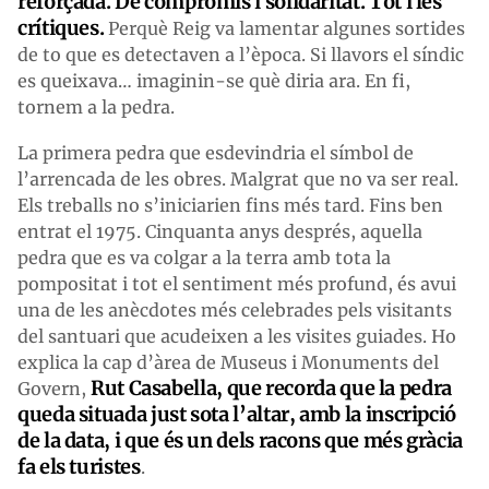
reforçada. De compromís i solidaritat. Tot i les
crítiques.
Perquè Reig va lamentar algunes sortides
de to que es detectaven a l’època. Si llavors el síndic
es queixava… imaginin-se què diria ara. En fi,
tornem a la pedra.
La primera pedra que esdevindria el símbol de
l’arrencada de les obres. Malgrat que no va ser real.
Els treballs no s’iniciarien fins més tard. Fins ben
entrat el 1975. Cinquanta anys després, aquella
pedra que es va colgar a la terra amb tota la
pompositat i tot el sentiment més profund, és avui
una de les anècdotes més celebrades pels visitants
del santuari que acudeixen a les visites guiades. Ho
explica la cap d’àrea de Museus i Monuments del
Rut Casabella, que recorda que la pedra
Govern,
queda situada just sota l’altar, amb la inscripció
de la data, i que és un dels racons que més gràcia
fa els turistes
.