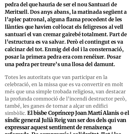
pedra del que hauria de ser el nou Santuari de
Meritxell. Dos anys abans, la matinada següent a
l’aplec patronal, alguna flama procedent de les
llànties que havien col·locat els feligresos al vell
santuari el van cremar gairebé totalment. Part de
l’estructura es va salvar. Però el contingut es va
calcinar del tot. Enmig del dol i la consternació,
posar la primera pedra era com renéixer. Posar
una pedra per treure’s una llosa del damunt.
Totes les autoritats que van participar en la
celebració, en la missa que es va convertir en molt
més que una simple trobada religiosa, van destacar
la profunda commoció de l’incendi destructor però,
també, les ganes de tornar a alçar un edifici
El bisbe Copríncep Joan Martí Alanis o el
simbòlic.
síndic general Julià Reig van ser dos dels qui van
expressar aquest sentiment de renaixença