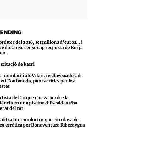
ENDING
préstec del 2016, set milions d’euros… i
bé dos anys sense cap resposta de Borja
sen
stitució de barri
 inundació als Vilars i esllavissades als
os i Fontaneda, punts crítics per les
stes
rtista del Cirque que va perdre la
iència en una piscina d’Escaldes s’ha
erat del tot
alitzat un conductor que circulava de
a erràtica per Bonaventura Riberaygua