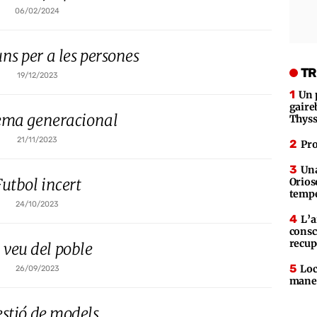
06/02/2024
s per a les persones
TR
19/12/2023
Un 
gaire
ema generacional
Thys
21/11/2023
Pro
Una
Futbol incert
Orios
tempe
24/10/2023
L’a
consc
recup
 veu del poble
Loc
26/09/2023
maner
stió de models