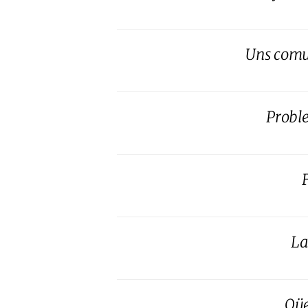
Uns comun
Probl
La
Qüe