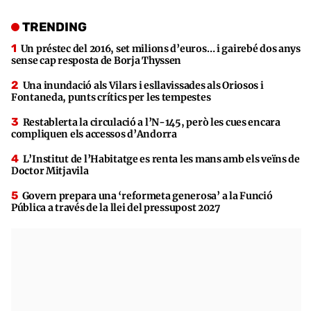
TRENDING
Un préstec del 2016, set milions d’euros… i gairebé dos anys
sense cap resposta de Borja Thyssen
Una inundació als Vilars i esllavissades als Oriosos i
Fontaneda, punts crítics per les tempestes
Restablerta la circulació a l’N-145, però les cues encara
compliquen els accessos d’Andorra
L’Institut de l’Habitatge es renta les mans amb els veïns de
Doctor Mitjavila
Govern prepara una ‘reformeta generosa’ a la Funció
Pública a través de la llei del pressupost 2027