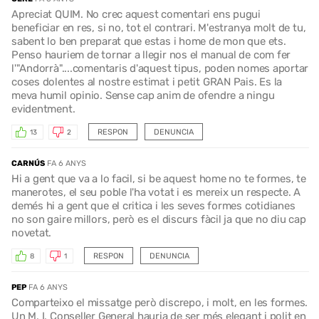
Apreciat QUIM. No crec aquest comentari ens pugui
beneficiar en res, si no, tot el contrari. M'estranya molt de tu,
sabent lo ben preparat que estas i home de mon que ets.
Penso hauriem de tornar a llegir nos el manual de com fer
l'"Andorrà"....comentaris d'aquest tipus, poden nomes aportar
coses dolentes al nostre estimat i petit GRAN Pais. Es la
meva humil opinio. Sense cap anim de ofendre a ningu
evidentment.
RESPON
DENUNCIA
13
2
CARNÚS
FA 6 ANYS
Hi a gent que va a lo facil, si be aquest home no te formes, te
manerotes, el seu poble l'ha votat i es mereix un respecte. A
demés hi a gent que el critica i les seves formes cotidianes
no son gaire millors, però es el discurs fàcil ja que no diu cap
novetat.
RESPON
DENUNCIA
8
1
PEP
FA 6 ANYS
Comparteixo el missatge però discrepo, i molt, en les formes.
Un M. I. Conseller General hauria de ser més elegant i polit en