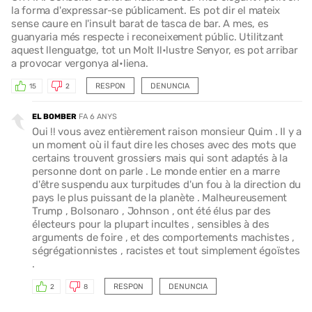
la forma d'expressar-se públicament. Es pot dir el mateix
sense caure en l'insult barat de tasca de bar. A mes, es
guanyaria més respecte i reconeixement públic. Utilitzant
aquest llenguatge, tot un Molt Il•lustre Senyor, es pot arribar
a provocar vergonya al•liena.
RESPON
DENUNCIA
15
2
EL BOMBER
FA 6 ANYS
Oui !! vous avez entièrement raison monsieur Quim . Il y a
un moment où il faut dire les choses avec des mots que
certains trouvent grossiers mais qui sont adaptés à la
personne dont on parle . Le monde entier en a marre
d'être suspendu aux turpitudes d'un fou à la direction du
pays le plus puissant de la planète . Malheureusement
Trump , Bolsonaro , Johnson , ont été élus par des
électeurs pour la plupart incultes , sensibles à des
arguments de foire , et des comportements machistes ,
ségrégationnistes , racistes et tout simplement égoïstes
.
RESPON
DENUNCIA
2
8