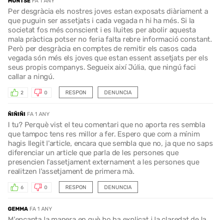
MONTSE
FA 1 ANY
Per desgràcia els nostres joves estan exposats diàriament a
que puguin ser assetjats i cada vegada n hi ha més. Si la
societat fos més conscient i es lluites per abolir aquesta
mala pràctica potser no feria falta rebre informació constant.
Però per desgràcia en comptes de remitir els casos cada
vegada són més els joves que estan essent assetjats per els
seus propis companys. Segueix així Júlia, que ningú faci
callar a ningú.
RESPON
DENUNCIA
2
0
ÑIÑIÑI
FA 1 ANY
I tu? Perquè vist el teu comentari que no aporta res sembla
que tampoc tens res millor a fer. Espero que com a mínim
hagis llegit l'article, encara que sembla que no, ja que no saps
diferenciar un article que parla de les persones que
presencien l'assetjament externament a les persones que
realitzen l'assetjament de primera mà.
RESPON
DENUNCIA
6
0
GEMMA
FA 1 ANY
M'encanta la manera en què ho ha explicat i la claredat de la