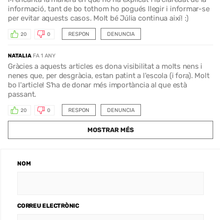
informació, tant de bo tothom ho pogués llegir i informar-se
per evitar aquests casos. Molt bé Júlia continua així! :)
RESPON
DENUNCIA
20
0
NATALIA
FA 1 ANY
Gràcies a aquests articles es dona visibilitat a molts nens i
nenes que, per desgràcia, estan patint a l'escola (i fora). Molt
bo l'article! S'ha de donar més importància al que està
passant.
RESPON
DENUNCIA
20
0
MOSTRAR MÉS
NOM
CORREU ELECTRÒNIC