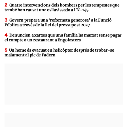
Quatre intervencions dels bombers per les tempestes que
també han causat una esllavissada a l’N-145
Govern prepara una ‘reformeta generosa’ a la Funció
Pública a través de la llei del pressupost 2027
Denuncien a xarxes que una família ha marxat sense pagar
el compte a un restaurant a Engolasters
Un home és evacuat en helicòpter després de trobar-se
malament al pic de Padern