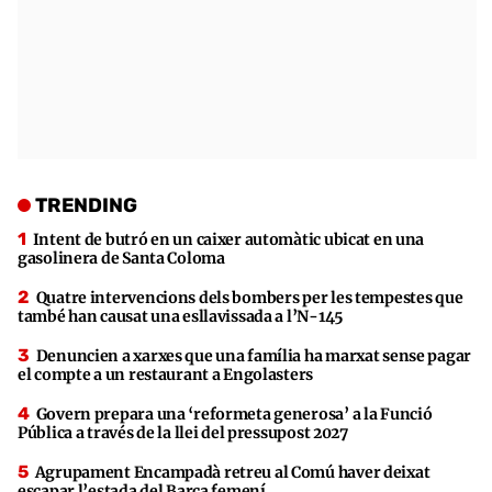
TRENDING
Intent de butró en un caixer automàtic ubicat en una
gasolinera de Santa Coloma
Quatre intervencions dels bombers per les tempestes que
també han causat una esllavissada a l’N-145
Denuncien a xarxes que una família ha marxat sense pagar
el compte a un restaurant a Engolasters
Govern prepara una ‘reformeta generosa’ a la Funció
Pública a través de la llei del pressupost 2027
Agrupament Encampadà retreu al Comú haver deixat
escapar l’estada del Barça femení