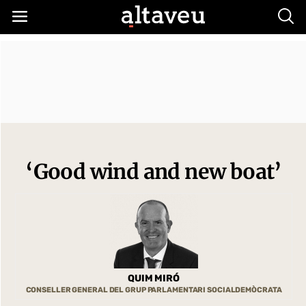
Busc
‘Good wind and new boat’
QUIM MIRÓ
CONSELLER GENERAL DEL GRUP PARLAMENTARI SOCIALDEMÒCRATA