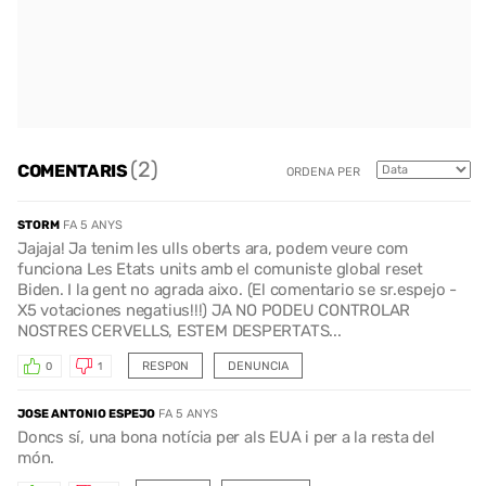
(2)
COMENTARIS
ORDENA PER
STORM
FA 5 ANYS
Jajaja! Ja tenim les ulls oberts ara, podem veure com
funciona Les Etats units amb el comuniste global reset
Biden. I la gent no agrada aixo. (El comentario se sr.espejo -
X5 votaciones negatius!!!) JA NO PODEU CONTROLAR
NOSTRES CERVELLS, ESTEM DESPERTATS...
RESPON
DENUNCIA
0
1
JOSE ANTONIO ESPEJO
FA 5 ANYS
Doncs sí, una bona notícia per als EUA i per a la resta del
món.