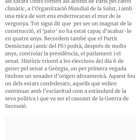
als Estats Units tornen als acords de París pel canvi
climàtic, a l’Organització Mundial de la Salut, i amb
una mica de sort ens enderrocaran el mur de la
vergonya. Tot sigui dit que per ser un magnat de la
construcció, el ‘pato’ no ha estat capaç d’acabar-lo
en quatre anys. Recordem també que el Partit
Demòcrata (amic del PS) podrà, després de molts
anys, controlar la presidència, el parlament i el
senat. Històric triomf a les eleccions del dia 6 de
gener pel senat a Geòrgia, on per primera vegada
tindran un senador d’origen afroamericà. Aquest fou
un dels estats confederats, aquells que volien
continuar amb l’esclavitud com a estàndard de la
seva política i que va ser el causant de la Guerra de
Secessió.