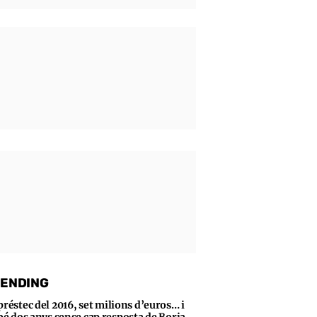
ENDING
préstec del 2016, set milions d’euros… i
bé dos anys sense cap resposta de Borja