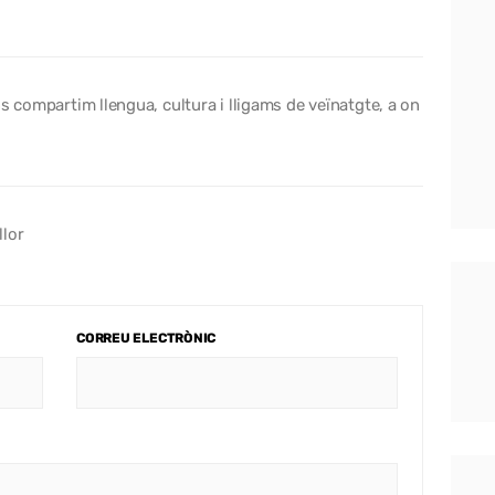
s compartim llengua, cultura i lligams de veïnatgte, a on
llor
CORREU ELECTRÒNIC