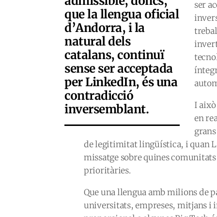
admissible, doncs,
ser a
que la llengua oficial
inver
d’Andorra, i la
treba
natural dels
invert
catalans, continuï
tecno
sense ser acceptada
ínteg
per LinkedIn, és una
autom
contradicció
I aix
inversemblant.
en re
grans
de legitimitat lingüística, i quan 
missatge sobre quines comunitats
prioritàries.
Que una llengua amb milions de p
universitats, empreses, mitjans i