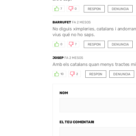
RESPON
DENUNCIA
7
0
BARRUFET
FA 2 MESOS
No diguis ximpleries, catalans i andorran
vius qué no ho saps.
RESPON
DENUNCIA
0
7
JOSEP
FA 2 MESOS
Amb els catalans quan menys tractes mi
RESPON
DENUNCIA
10
2
NOM
EL TEU COMENTARI