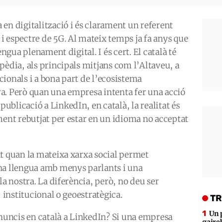
en digitalització i és clarament un referent
 espectre de 5G. Al mateix temps ja fa anys que
engua plenament digital. I és cert. El català té
pèdia, als principals mitjans com l’Altaveu, a
ucionals i a bona part de l’ecosistema
a. Però quan una empresa intenta fer una acció
blicació a LinkedIn, en català, la realitat és
ment rebutjat per estar en un idioma no acceptat
nt quan la mateixa xarxa social permet
na llengua amb menys parlants i una
la nostra. La diferència, però, no deu ser
, institucional o geoestratègica.
TR
Un 
uncis en català a LinkedIn? Si una empresa
gaire