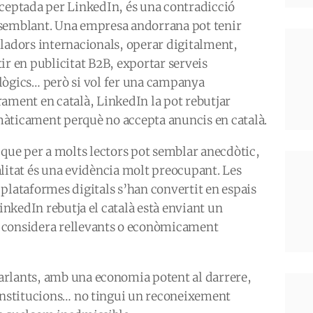
cceptada per LinkedIn, és una contradicció
semblant. Una empresa andorrana pot tenir
lladors internacionals, operar digitalment,
ir en publicitat B2B, exportar serveis
lògics… però si vol fer una campanya
rament en català, LinkedIn la pot rebutjar
àticament perquè no accepta anuncis en català.
ò que per a molts lectors pot semblar anecdòtic,
alitat és una evidència molt preocupant. Les
 plataformes digitals s’han convertit en espais
LinkedIn rebutja el català està enviant un
 considera rellevants o econòmicament
arlants, amb una economia potent al darrere,
 institucions… no tingui un reconeixement