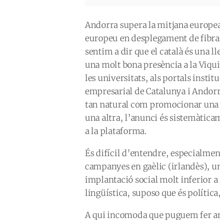
Andorra supera la mitjana europea 
europeu en desplegament de fibra i
sentim a dir que el català és una ll
una molt bona presència a la Viqui
les universitats, als portals instit
empresarial de Catalunya i Andorr
tan natural com promocionar una pu
una altra, l’anunci és sistemàtica
a la plataforma.
És difícil d’entendre, especialme
campanyes en gaèlic (irlandès), u
implantació social molt inferior a 
lingüística, suposo que és política
A qui incomoda que puguem fer an