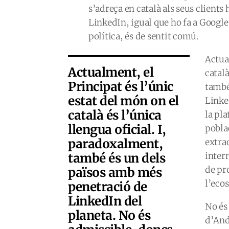
s’adreça en català als seus clients
LinkedIn, igual que ho fa a Google
política, és de sentit comú.
Actua
Actualment, el
català
Principat és l’únic
també
estat del món on el
Linke
català és l’única
la pla
llengua oficial. I,
pobla
paradoxalment,
extra
també és un dels
inter
de pr
països amb més
l’eco
penetració de
LinkedIn del
No és 
planeta. No és
d’Ando