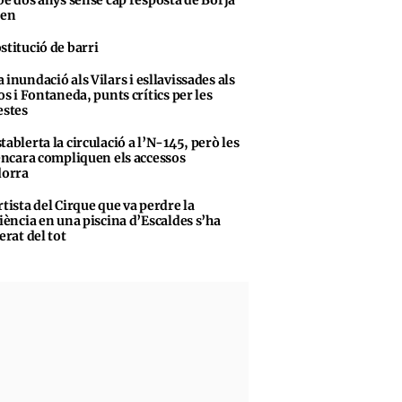
sen
stitució de barri
 inundació als Vilars i esllavissades als
s i Fontaneda, punts crítics per les
stes
tablerta la circulació a l’N-145, però les
encara compliquen els accessos
dorra
rtista del Cirque que va perdre la
iència en una piscina d’Escaldes s’ha
erat del tot