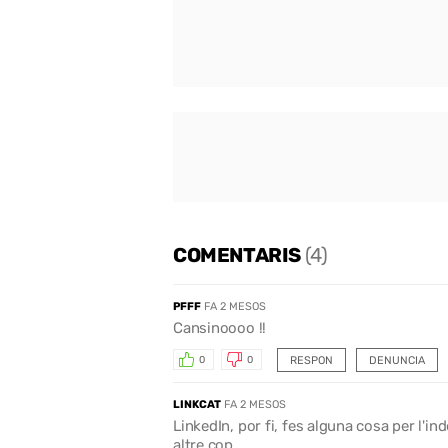
COMENTARIS
(4)
PFFF
FA 2 MESOS
Cansinoooo !!
RESPON
DENUNCIA
0
0
LINKCAT
FA 2 MESOS
LinkedIn, por fi, fes alguna cosa per l'i
altre cop.