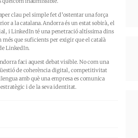
s quelcom inadmissible.
per clau pel simple fet d’ostentar una força
or a la catalana. Andorra és un estat sobirà, el
cial, i LinkedIn té una penetració altíssima dins
 més que suficients per exigir que el català
 de LinkedIn.
ndorra faci aquest debat visible. No com una
qüestió de coherència digital, competitivitat
La llengua amb què una empresa es comunica
stratègic i de la seva identitat.