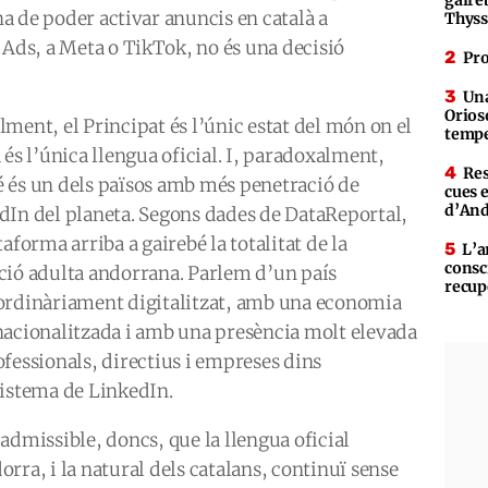
 ha de poder activar anuncis en català a
Thys
 Ads, a Meta o TikTok, no és una decisió
Pro
Una
Orioso
lment, el Principat és l’únic estat del món on el
tempe
 és l’única llengua oficial. I, paradoxalment,
Res
 és un dels països amb més penetració de
cues 
d’An
dIn del planeta. Segons dades de DataReportal,
taforma arriba a gairebé la totalitat de la
L’a
consc
ció adulta andorrana. Parlem d’un país
recup
ordinàriament digitalitzat, amb una economia
nacionalitzada i amb una presència molt elevada
ofessionals, directius i empreses dins
sistema de LinkedIn.
admissible, doncs, que la llengua oficial
rra, i la natural dels catalans, continuï sense