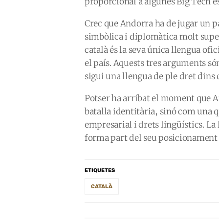
proporcional a algunes Big Tech é
Crec que Andorra ha de jugar un pa
simbòlica i diplomàtica molt superi
català és la seva única llengua ofi
el país. Aquests tres arguments són
sigui una llengua de ple dret dins
Potser ha arribat el moment que A
batalla identitària, sinó com una 
empresarial i drets lingüístics. 
forma part del seu posicionament e
ETIQUETES
CATALÀ