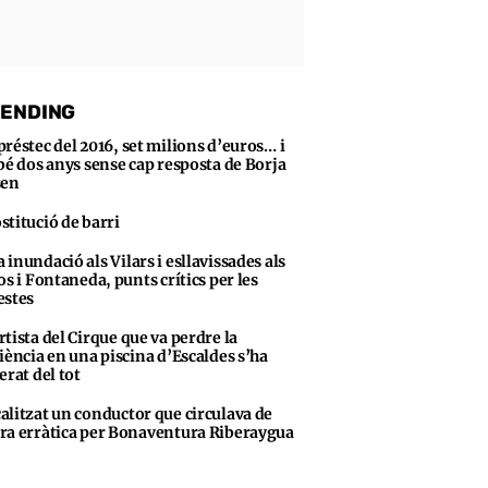
ENDING
préstec del 2016, set milions d’euros… i
bé dos anys sense cap resposta de Borja
sen
stitució de barri
 inundació als Vilars i esllavissades als
os i Fontaneda, punts crítics per les
stes
rtista del Cirque que va perdre la
iència en una piscina d’Escaldes s’ha
erat del tot
alitzat un conductor que circulava de
a erràtica per Bonaventura Riberaygua