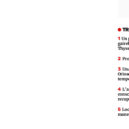
TR
Un 
gaire
Thys
Pro
Una
Orios
tempe
L’a
consc
recup
Loc
maner