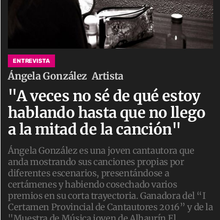
ENTREVISTA
Ángela González
Artista
"A veces no sé de qué estoy
hablando hasta que no llego
a la mitad de la canción"
Ángela González es una joven cantautora que
anda mostrando sus canciones propias por
diferentes escenarios, presentándose a
certámenes y habiendo cosechado varios
premios en su corta trayectoria. Ganadora del “I
Certamen Provincial de Cantautores 2016” y de la
"Muestra de Música joven de Alhaurín El