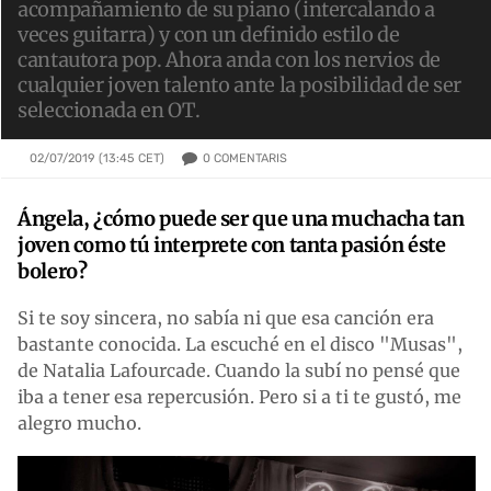
acompañamiento de su piano (intercalando a
veces guitarra) y con un definido estilo de
cantautora pop. Ahora anda con los nervios de
cualquier joven talento ante la posibilidad de ser
seleccionada en OT.
0
COMENTARIS
02/07/2019 (13:45 CET)
Ángela, ¿cómo puede ser que una muchacha tan
joven como tú interprete con tanta pasión éste
bolero?
Si te soy sincera, no sabía ni que esa canción era
bastante conocida. La escuché en el disco "Musas",
de Natalia Lafourcade. Cuando la subí no pensé que
iba a tener esa repercusión. Pero si a ti te gustó, me
alegro mucho.