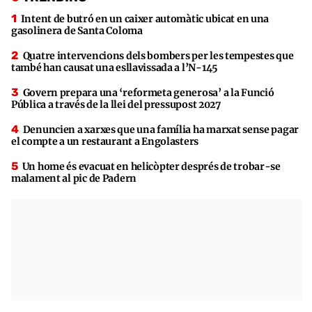
Intent de butró en un caixer automàtic ubicat en una
gasolinera de Santa Coloma
Quatre intervencions dels bombers per les tempestes que
també han causat una esllavissada a l’N-145
Govern prepara una ‘reformeta generosa’ a la Funció
Pública a través de la llei del pressupost 2027
Denuncien a xarxes que una família ha marxat sense pagar
el compte a un restaurant a Engolasters
Un home és evacuat en helicòpter després de trobar-se
malament al pic de Padern